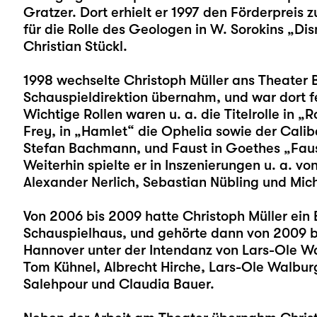
Gratzer. Dort erhielt er 1997 den Förderpreis 
für die Rolle des Geologen in W. Sorokins „Di
Christian Stückl.
1998 wechselte Christoph Müller ans Theater
Schauspieldirektion übernahm, und war dort f
Wichtige Rollen waren u. a. die Titelrolle in 
Frey, in „Hamlet“ die Ophelia sowie der Calib
Stefan Bachmann, und Faust in Goethes „Faust
Weiterhin spielte er in Inszenierungen u. a. v
Alexander Nerlich, Sebastian Nübling und Mic
Von 2006 bis 2009 hatte Christoph Müller ei
Schauspielhaus, und gehörte dann von 2009 b
Hannover unter der Intendanz von Lars-Ole Wal
Tom Kühnel, Albrecht Hirche, Lars-Ole Walburg
Salehpour und Claudia Bauer.