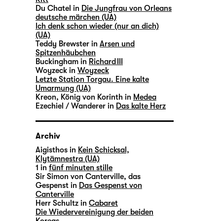
Du Chatel in
Die Jungfrau von Orleans
deutsche märchen (UA)
Ich denk schon wieder (nur an dich)
(UA)
Teddy Brewster in
Arsen und
Spitzenhäubchen
Buckingham in
Richard III
Woyzeck in
Woyzeck
Letzte Station Torgau. Eine kalte
Umarmung (UA)
Kreon, König von Korinth in
Medea
Ezechiel / Wanderer in
Das kalte Herz
Archiv
Aigisthos in
Kein Schicksal,
Klytämnestra (UA)
1 in
fünf minuten stille
Sir Simon von Canterville, das
Gespenst in
Das Gespenst von
Canterville
Herr Schultz in
Cabaret
Die Wiedervereinigung der beiden