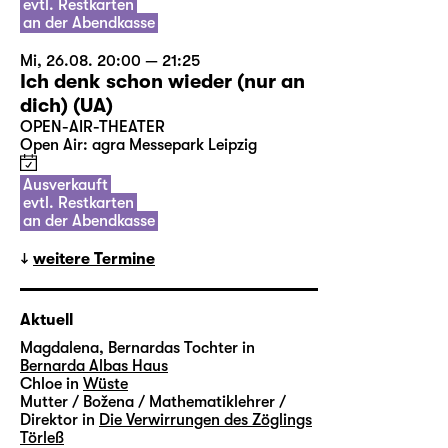
evtl. Restkarten
an der Abendkasse
Mi, 26.08. 20:00 — 21:25
Ich denk schon wieder (nur an
dich) (UA)
OPEN-AIR-THEATER
Open Air: agra Messepark Leipzig
Ausverkauft
evtl. Restkarten
an der Abendkasse
weitere Termine
Aktuell
Magdalena, Bernardas Tochter in
Bernarda Albas Haus
Chloe in
Wüste
Mutter / Božena / Mathematiklehrer /
Direktor in
Die Verwirrungen des Zöglings
Törleß