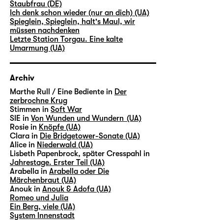
Staubfrau (DE)
Ich denk schon wieder (nur an dich) (UA)
Spieglein, Spieglein, halt's Maul, wir
müssen nachdenken
Letzte Station Torgau. Eine kalte
Umarmung (UA)
Archiv
Marthe Rull / Eine Bediente in
Der
zerbrochne Krug
Stimmen in
Soft War
SIE in
Von Wunden und Wundern (UA)
Rosie in
Knöpfe (UA)
Clara in
Die Bridgetower-Sonate (UA)
Alice in
Niederwald (UA)
Lisbeth Papenbrock, später Cresspahl in
Jahrestage. Erster Teil (UA)
Arabella in
Arabella oder Die
Märchenbraut (UA)
Anouk in
Anouk & Adofa (UA)
Romeo und Julia
Ein Berg, viele (UA)
System Innenstadt