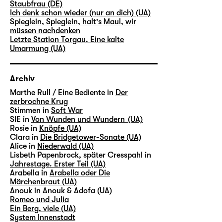
Staubfrau (DE)
Ich denk schon wieder (nur an dich) (UA)
Spieglein, Spieglein, halt's Maul, wir
müssen nachdenken
Letzte Station Torgau. Eine kalte
Umarmung (UA)
Archiv
Marthe Rull / Eine Bediente in
Der
zerbrochne Krug
Stimmen in
Soft War
SIE in
Von Wunden und Wundern (UA)
Rosie in
Knöpfe (UA)
Clara in
Die Bridgetower-Sonate (UA)
Alice in
Niederwald (UA)
Lisbeth Papenbrock, später Cresspahl in
Jahrestage. Erster Teil (UA)
Arabella in
Arabella oder Die
Märchenbraut (UA)
Anouk in
Anouk & Adofa (UA)
Romeo und Julia
Ein Berg, viele (UA)
System Innenstadt