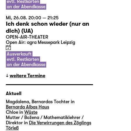
evtl. Restkarten
an der Abendkasse
Mi, 26.08. 20:00 — 21:25
Ich denk schon wieder (nur an
dich) (UA)
OPEN-AIR-THEATER
Open Air: agra Messepark Leipzig
Ausverkauft
evtl. Restkarten
an der Abendkasse
weitere Termine
Aktuell
Magdalena, Bernardas Tochter in
Bernarda Albas Haus
Chloe in
Wüste
Mutter / Božena / Mathematiklehrer /
Direktor in
Die Verwirrungen des Zöglings
Törleß