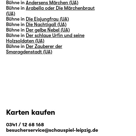
Bühne in
Andersens Märchen (UA)
Bühne in
Arabella oder Die Märchenbraut
(UA)
Bühne in
Die Eisjungfrau (UA)
Bühne in
Die Nachtigall (UA)
Bühne in
Der gelbe Nebel (UA)
Bühne in
Der schlaue Urfin und seine
Holzsoldaten (UA)
Bühne in
Der Zauberer der
Smaragdenstadt (UA)
Karten kaufen
0341 / 12 68 168
besucherservice@schauspiel-leipzig.de