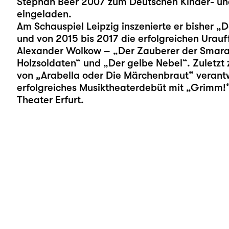
Stephan Beer 2007 zum Deutschen Kinder- und
eingeladen.
Am Schauspiel Leipzig inszenierte er bisher „
D
und von 2015 bis 2017 die erfolgreichen Urau
Alexander Wolkow – „
Der Zauberer der Smar
Holzsoldaten
“ und „
Der gelbe Nebel
“. Zuletzt
von „
Arabella oder Die Märchenbraut
“ verant
erfolgreiches Musiktheaterdebüt mit „Grimm
Theater Erfurt.