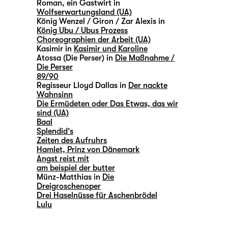
Roman, ein Gastwirt in
Wolfserwartungsland (UA)
König Wenzel / Giron / Zar Alexis in
König Ubu / Ubus Prozess
Choreographien der Arbeit (UA)
Kasimir in
Kasimir und Karoline
Atossa (Die Perser) in
Die Maßnahme /
Die Perser
89/90
Regisseur Lloyd Dallas in
Der nackte
Wahnsinn
Die Ermüdeten oder Das Etwas, das wir
sind (UA)
Baal
Splendid’s
Zeiten des Aufruhrs
Hamlet, Prinz von Dänemark
Angst reist mit
am beispiel der butter
Münz-Matthias in
Die
Dreigroschenoper
Drei Haselnüsse für Aschenbrödel
Lulu