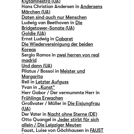
Klytämnestra (UA)
Hans Christian Andersen in
Andersens
Märchen (UA)
Daten sind auch nur Menschen
Ludwig van Beethoven in
Die
Bridgetower-Sonate (UA)
Goldie (UA)
Ernst Ludwig in
Cabaret
Die Wiedervereinigung der beiden
Koreas
Sergio Ramos in
zwei herren von real
madrid
Und dann (UA)
Pilatus / Bossoi in
Meister und
Margarita
Reil in
Letzter Aufguss
Yvan in
„Kunst“
Herr Gabor / Der vermummte Herr in
Frühlings Erwachen
Großvater / Müller in
Die Eisjungfrau
(UA)
Der Vater in
Nacht ohne Sterne (DE)
Otto Quangel in
Jeder stirbt für sich
allein / Die Leipziger Meuten
Faust, Luise von Göchhausen in
FAUST