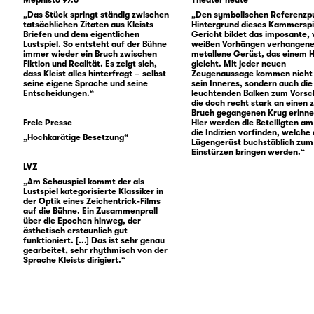
„Das Stück springt ständig zwischen
„Den symbolischen Referenzp
tatsächlichen Zitaten aus Kleists
Hintergrund dieses Kammerspi
Briefen und dem eigentlichen
Gericht bildet das imposante,
Lustspiel. So entsteht auf der Bühne
weißen Vorhängen verhangene
immer wieder ein Bruch zwischen
metallene Gerüst, das einem 
Fiktion und Realität. Es zeigt sich,
gleicht. Mit jeder neuen
dass Kleist alles hinterfragt – selbst
Zeugenaussage kommen nicht
seine eigene Sprache und seine
sein Inneres, sondern auch die
Entscheidungen.“
leuchtenden Balken zum Vorsc
die doch recht stark an einen 
Bruch gegangenen Krug erinne
Freie Presse
Hier werden die Beteiligten a
die Indizien vorfinden, welche
„Hochkarätige Besetzung“
Lügengerüst buchstäblich zum
Einstürzen bringen werden.“
LVZ
„Am Schauspiel kommt der als
Lustspiel kategorisierte Klassiker in
der Optik eines Zeichentrick-Films
auf die Bühne. Ein Zusammenprall
über die Epochen hinweg, der
ästhetisch erstaunlich gut
funktioniert. [...] Das ist sehr genau
gearbeitet, sehr rhythmisch von der
Sprache Kleists dirigiert.“