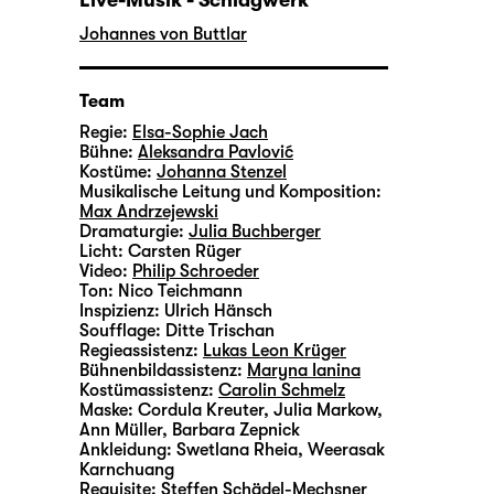
Johannes von Buttlar
Team
Regie:
Elsa-Sophie Jach
Bühne:
Aleksandra Pavlović
Kostüme:
Johanna Stenzel
Musikalische Leitung und Komposition:
Max Andrzejewski
Dramaturgie:
Julia Buchberger
Licht:
Carsten Rüger
Video:
Philip Schroeder
Ton:
Nico Teichmann
Inspizienz:
Ulrich Hänsch
Soufflage:
Ditte Trischan
Regieassistenz:
Lukas Leon Krüger
Bühnenbildassistenz:
Maryna Ianina
Kostümassistenz:
Carolin Schmelz
Maske:
Cordula Kreuter, Julia Markow,
Ann Müller, Barbara Zepnick
Ankleidung:
Swetlana Rheia, Weerasak
Karnchuang
Requisite:
Steffen Schädel-Mechsner