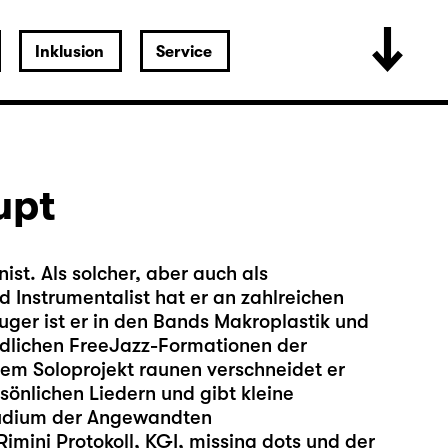
Inklusion
Service
upt
st. Als solcher, aber auch als
 Instrumentalist hat er an zahlreichen
ger ist er in den Bands Makroplastik und
edlichen FreeJazz-Formationen der
inem Soloprojekt raunen verschneidet er
sönlichen Liedern und gibt kleine
tudium der Angewandten
Rimini Protokoll, KGI, missing dots und der