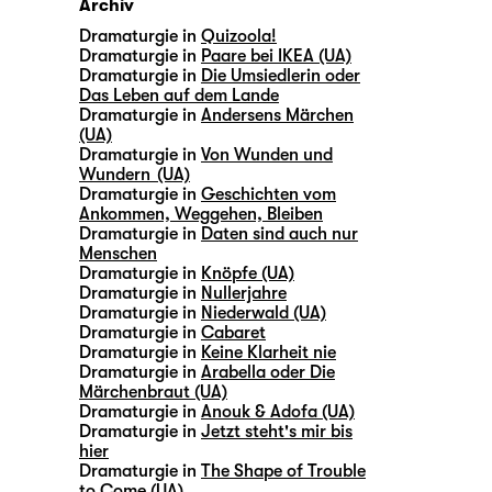
Archiv
Dramaturgie in
Quizoola!
Dramaturgie in
Paare bei IKEA (UA)
Dramaturgie in
Die Umsiedlerin oder
Das Leben auf dem Lande
Dramaturgie in
Andersens Märchen
(UA)
Dramaturgie in
Von Wunden und
Wundern (UA)
Dramaturgie in
Geschichten vom
Ankommen, Weggehen, Bleiben
Dramaturgie in
Daten sind auch nur
Menschen
Dramaturgie in
Knöpfe (UA)
Dramaturgie in
Nullerjahre
Dramaturgie in
Niederwald (UA)
Dramaturgie in
Cabaret
Dramaturgie in
Keine Klarheit nie
Dramaturgie in
Arabella oder Die
Märchenbraut (UA)
Dramaturgie in
Anouk & Adofa (UA)
Dramaturgie in
Jetzt steht's mir bis
hier
Dramaturgie in
The Shape of Trouble
to Come (UA)