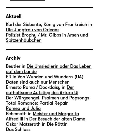
Aktuell
Karl der Siebente, König von Frankreich in
Die Jungfrau von Orleans
Polizist Brophy / Mr. Gibbs in
Arsen und
Spitzenhäubchen
Archiv
Beutler in
Die Umsiedlerin oder Das Leben
auf dem Lande
ER in
Von Wunden und Wundern (UA)
Daten sind auch nur Menschen
Ernesto Roma / Dockdaisy in
Der
aufhaltsame Aufstieg des Arturo Ui
Der Würgeengel. Psalmen und Popsongs
Total Romance: Partial Repair
Romeo und Julia
Behemoth in
Meister und Margarita
Alfred III in
Der Besuch der alten Dame
Oskar Matzerath in
Die Rättin
Das Schloss