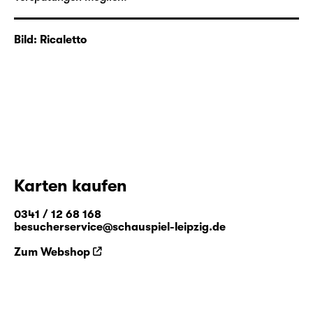
anderen, und es bleibt stets überraschend, aus welchen
Kombinationen sich explosive Stimmungen zaubern
lassen. „#BBF_Production lädt ein“ ist immer eine
Bild: Ricaletto
Einladung mit offenem Ausgang.
Karten kaufen
0341 / 12 68 168
besucherservice@schauspiel-leipzig.de
Zum Webshop