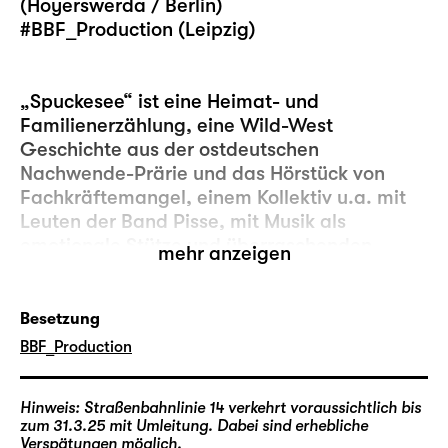
(Hoyerswerda / Berlin)
#BBF_Production (Leipzig)
„Spuckesee“ ist eine Heimat- und
Familienerzählung, eine Wild-West
Geschichte aus der ostdeutschen
Nachwende-Prärie und das Hörstück von
Fachkräftemangel, einem Kollektiv u.a. mit
Leuten der Band Pisse, mit Musik als
emotionale Stütze und überraschenden
mehr anzeigen
Videos.
Never change a winning team! Nach vier spektakulären
Besetzung
Salon-Abenden der Reihe „
Die vier Jahreszeiten (nicht
von Vivaldi)
­BBF_Production
“ in der vergangenen Saison kehrt das Punk-
Performance-Team #BBF auch in dieser Spielzeit in die
Residenz zurück. In aller Bescheidenheit überlassen sie
nun die Bühne ihren Gästen, mit denen sie vier
Hinweis: Straßenbahnlinie 14 verkehrt voraussichtlich bis
bezaubernde Abende in der Begegnung von Konzert und
zum 31.3.25 mit Umleitung. Dabei sind erhebliche
Show-Einlagen kuratieren. Kein Abend gleicht dem
Verspätungen möglich.