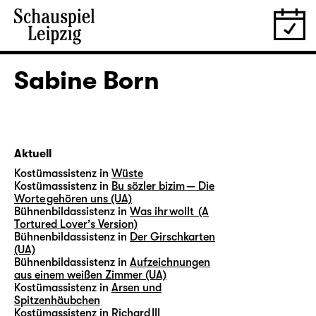
Sabine Born
Aktuell
Kostümassistenz in
Wüste
Kostümassistenz in
Bu sözler bizim — Die
Worte gehören uns (UA)
Bühnenbildassistenz in
Was ihr wollt (A
Tortured Lover’s Version)
Bühnenbildassistenz in
Der Girschkarten
(UA)
Bühnenbildassistenz in
Aufzeichnungen
aus einem weißen Zimmer (UA)
Kostümassistenz in
Arsen und
Spitzenhäubchen
Kostümassistenz in
Richard III