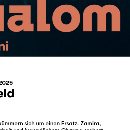
2025
eld
 kümmern sich um einen Ersatz. Zamira,