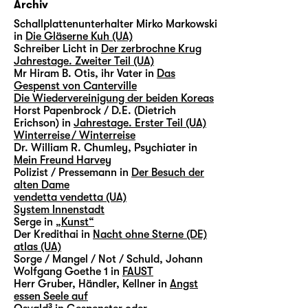
Archiv
Schallplattenunterhalter Mirko Markowski
in
Die Gläserne Kuh (UA)
Schreiber Licht in
Der zerbrochne Krug
Jahrestage. Zweiter Teil (UA)
Mr Hiram B. Otis, ihr Vater in
Das
Gespenst von Canterville
Die Wiedervereinigung der beiden Koreas
Horst Papenbrock / D.E. (Dietrich
Erichson) in
Jahrestage. Erster Teil (UA)
Winterreise / Winterreise
Dr. William R. Chumley, Psychiater in
Mein Freund Harvey
Polizist / Pressemann in
Der Besuch der
alten Dame
vendetta vendetta (UA)
System Innenstadt
Serge in
„Kunst“
Der Kredithai in
Nacht ohne Sterne (DE)
atlas (UA)
Sorge / Mangel / Not / Schuld, Johann
Wolfgang Goethe 1 in
FAUST
Herr Gruber, Händler, Kellner in
Angst
essen Seele auf