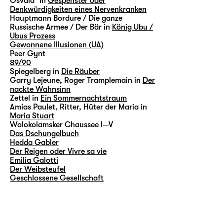
Osvald³ in
Gespenster oder
Denkwürdigkeiten eines Nervenkranken
Hauptmann Bordure / Die ganze
Russische Armee / Der Bär in
König Ubu /
Ubus Prozess
Gewonnene Illusionen (UA)
Peer Gynt
89/90
Spiegelberg in
Die Räuber
Garry Lejeune, Roger Tramplemain in
Der
nackte Wahnsinn
Zettel in
Ein Sommernachtstraum
Amias Paulet, Ritter, Hüter der Maria in
Maria Stuart
Wolokolamsker Chaussee I—V
Das Dschungelbuch
Hedda Gabler
Der Reigen oder Vivre sa vie
Emilia Galotti
Der Weibsteufel
Geschlossene Gesellschaft