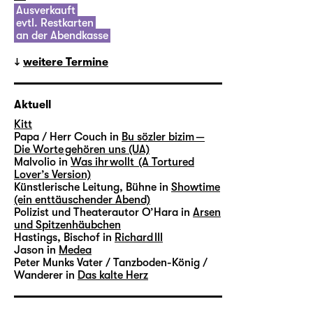
Ausverkauft
evtl. Restkarten
an der Abendkasse
weitere Termine
Aktuell
Kitt
Papa / Herr Couch in
Bu sözler bizim —
Die Worte gehören uns (UA)
Malvolio in
Was ihr wollt (A Tortured
Lover’s Version)
Künstlerische Leitung, Bühne in
Showtime
(ein enttäuschender Abend)
Polizist und Theaterautor O’Hara in
Arsen
und Spitzenhäubchen
Hastings, Bischof in
Richard III
Jason in
Medea
Peter Munks Vater / Tanzboden-König /
Wanderer in
Das kalte Herz