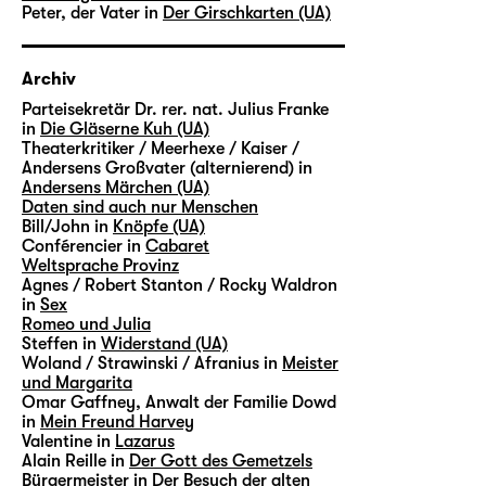
Peter, der Vater in
Der Girschkarten (UA)
Archiv
Parteisekretär Dr. rer. nat. Julius Franke
in
Die Gläserne Kuh (UA)
Theaterkritiker / Meerhexe / Kaiser /
Andersens Großvater (alternierend) in
Andersens Märchen (UA)
Daten sind auch nur Menschen
Bill/John in
Knöpfe (UA)
Conférencier in
Cabaret
Weltsprache Provinz
Agnes / Robert Stanton / Rocky Waldron
in
Sex
Romeo und Julia
Steffen in
Widerstand (UA)
Woland / Strawinski / Afranius in
Meister
und Margarita
Omar Gaffney, Anwalt der Familie Dowd
in
Mein Freund Harvey
Valentine in
Lazarus
Alain Reille in
Der Gott des Gemetzels
Bürgermeister in
Der Besuch der alten