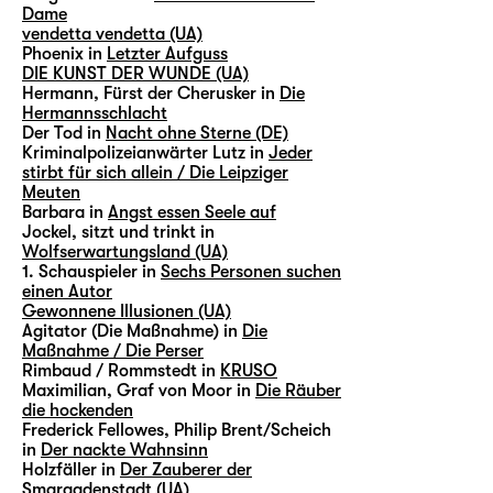
Dame
vendetta vendetta (UA)
Phoenix in
Letzter Aufguss
DIE KUNST DER WUNDE (UA)
Hermann, Fürst der Cherusker in
Die
Hermannsschlacht
Der Tod in
Nacht ohne Sterne (DE)
Kriminalpolizeianwärter Lutz in
Jeder
stirbt für sich allein / Die Leipziger
Meuten
Barbara in
Angst essen Seele auf
Jockel, sitzt und trinkt in
Wolfserwartungsland (UA)
1. Schauspieler in
Sechs Personen suchen
einen Autor
Gewonnene Illusionen (UA)
Agitator (Die Maßnahme) in
Die
Maßnahme / Die Perser
Rimbaud / Rommstedt in
KRUSO
Maximilian, Graf von Moor in
Die Räuber
die hockenden
Frederick Fellowes, Philip Brent/Scheich
in
Der nackte Wahnsinn
Holzfäller in
Der Zauberer der
Smaragdenstadt (UA)