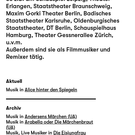
Erlangen, Staatstheater Braunschweig,
Maxim Gorki Theater Berlin, Badisches
Staatstheater Karlsruhe, Oldenburgisches
Staatstheater, DT Berlin, Schauspielhaus
Hamburg, Theater Gessnerallee Zürich,
u.v.m.
Außerdem sind sie als Filmmusiker und
Remixer tätig.
Aktuell
Musik in
Alice hinter den Spiegeln
Archiv
Musik in
Andersens Märchen (UA)
Musik in
Arabella oder Die Märchenbraut
(UA)
Musik, Live Musiker in
Die Eisjungfrau