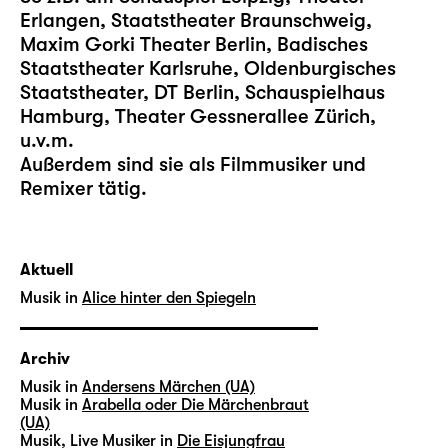
Erlangen, Staatstheater Braunschweig,
Maxim Gorki Theater Berlin, Badisches
Staatstheater Karlsruhe, Oldenburgisches
Staatstheater, DT Berlin, Schauspielhaus
Hamburg, Theater Gessnerallee Zürich,
u.v.m.
Außerdem sind sie als Filmmusiker und
Remixer tätig.
Aktuell
Musik in
Alice hinter den Spiegeln
Archiv
Musik in
Andersens Märchen (UA)
Musik in
Arabella oder Die Märchenbraut
(UA)
Musik, Live Musiker in
Die Eisjungfrau