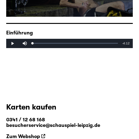
Einführung
Mute
Remaining
-4:12
Loaded
:
Progress
:
Play
0%
0%
Time
Karten kaufen
0341 / 12 68 168
besucherservice@schauspiel-leipzig.de
Zum Webshop