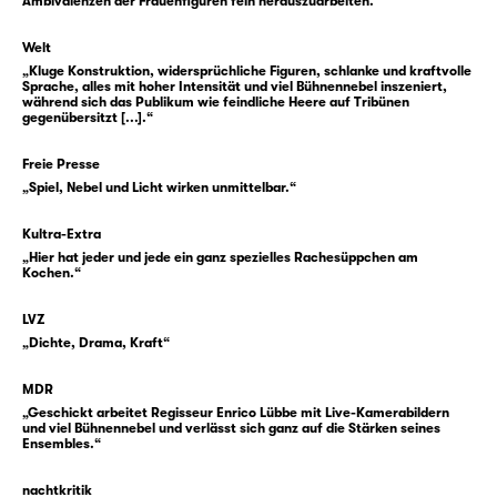
Ambivalenzen der Frauenfiguren fein herauszuarbeiten.“
Schicksal grundiert das Stück und gehört zu
den Ungewissheiten, die das Leben der
Welt
Figuren bestimmen.
„Kluge Konstruktion, widersprüchliche Figuren, schlanke und kraftvolle
Sprache, alles mit hoher Intensität und viel Bühnennebel inszeniert,
während sich das Publikum wie feindliche Heere auf Tribünen
gegenübersitzt [...].“
Einem Krimi gleich rekonstruiert das Drama
die Kipppunkte der Geschichte und den
Freie Presse
Umgang der Figuren damit. Die Sehnsucht
„Spiel, Nebel und Licht wirken unmittelbar.“
nach Veränderung ist genauso stark wie die
Sehnsucht nach der Vergangenheit. Dem
Kultra-Extra
Willen nach Erinnerung steht der Wille nach
„Hier hat jeder und jede ein ganz spezielles Rachesüppchen am
Kochen.“
Vergessen gegenüber.
LVZ
Nino Haratischwili
legt mit ihrem Drama nicht
„Dichte, Drama, Kraft“
so sehr eine Überschreibung der antiken
Geschichte vor als vielmehr eine
MDR
Fortschreibung des Mythos. Die Szenen des
„Geschickt arbeitet Regisseur Enrico Lübbe mit Live-Kamerabildern
und viel Bühnennebel und verlässt sich ganz auf die Stärken seines
Textes umfassen eine Zeitspanne von mehr
Ensembles.“
als elf Jahren: Einige Szenen spielen vor
nachtkritik
Beginn des Krieges, andere danach und