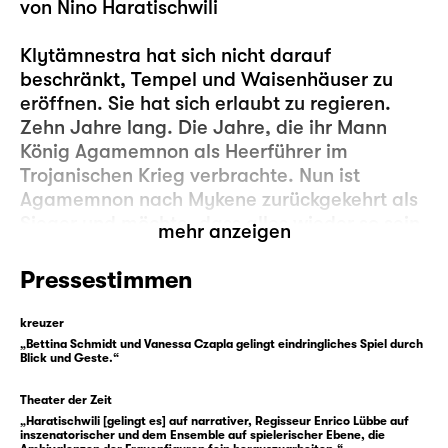
von Nino Haratischwili
Klytämnestra hat sich nicht darauf
beschränkt, Tempel und Waisenhäuser zu
eröffnen. Sie hat sich erlaubt zu regieren.
Zehn Jahre lang. Die Jahre, die ihr Mann
König Agamemnon als Heerführer im
Trojanischen Krieg verbrachte. Nun ist
Agamemnon nach Mykene zurückgekehrt als
Sieger und möchte, dass alles wieder so sein
mehr anzeigen
soll wie früher.
Pressestimmen
Erwartungen treffen aufeinander,
Erinnerungen auch. Und Wunden reißen auf.
kreuzer
Die tiefste Wunde ist der Tod der
„Bettina Schmidt und Vanessa Czapla gelingt eindringliches Spiel durch
Blick und Geste.“
gemeinsamen Tochter Iphigenie. Iphigenie
hadert mit der Position ihrer Eltern und
Theater der Zeit
schließt sich der Revolution an, die in
„Haratischwili [gelingt es] auf narrativer, Regisseur Enrico Lübbe auf
Mykenes Straßen entsteht. Ihr weiteres
inszenatorischer und dem Ensemble auf spielerischer Ebene, die