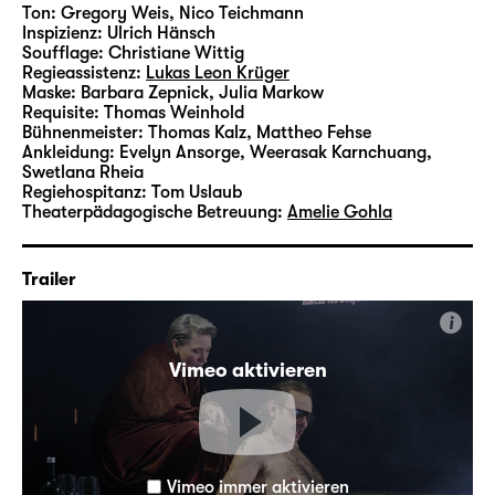
Zusatzhinweise zu sensiblen Inhalten in „Kein
Ton:
Gregory Weis
,
Nico Teichmann
Inspizienz:
Ulrich Hänsch
Schicksal, Klytämnestra“ finden Sie
hier
.
Soufflage:
Christiane Wittig
Regieassistenz:
Lukas Leon Krüger
Maske:
Barbara Zepnick, Julia Markow
Requisite:
Thomas Weinhold
Bühnenmeister:
Thomas Kalz
,
Mattheo Fehse
Ankleidung:
Evelyn Ansorge, Weerasak Karnchuang,
Swetlana Rheia
Regiehospitanz:
Tom Uslaub
Theaterpädagogische Betreuung:
Amelie Gohla
Trailer
i
Vimeo aktivieren
Vimeo immer aktivieren