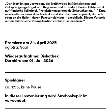
„Der Stoff ist gut verwoben, die Erzählweise in Rückblenden und
währenddessen. Zugleich aber umfasst der
Zeitsprüngen geht gut auf. Regisseur und Intendant Enrico Lübbe setzt
Text viel mehr: Szenen überlagern sich,
auf filmische Stilmittel. Projektionen zeigen die Zeitpunkte an. [...] Kurz
werden Szenen aus dem Technik- und Vorführraum projiziert, der sich
Zeiträume weiten sich — und sowohl der
oben an die Halle – durch Fenster sichtbar – anschließt. Dieser Verweis
auf die historische Raumsituation entfaltet seinen Reiz.“
Trojanische Krieg als auch Mykene werden
zum Resonanzraum von Kriegen,
Auseinandersetzungen und ausgefallenen
Revolutionen auch unserer Zeit.
Premiere am 24. April 2025
ag(o)ra: Saal
Starke und sehr ambivalent gestaltete
Wiederaufnahme: Diskothek
Figuren prägen das Stück. Figuren, die
Dernière am 01. Juli 2026
sowohl dem antiken Geschehen verbunden
sind als auch unsere Gegenwart zu kennen
scheinen. Zwischen ihnen steht Kassandra —
Spieldauer
schicksalhaft verbunden mit den Figuren und
ca. 1:55, keine Pause
ihren Verwicklungen. Das Ende allerdings, es
eröffnet einen überraschenden Ausweg aus
In dieser Inszenierung wird Stroboskoplicht
der Geschichte: Kein Schicksal, Klytämnestra
verwendet.
— sondern eigene Entscheidungen auf die