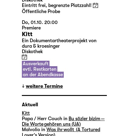
Diskothek
Eintritt frei, begrenzte Platzzahl!
Öffentliche Probe
Do, 01.10. 20:00
Premiere
Kitt
Ein Dokumentartheaterprojekt von
dura & kroesinger
Diskothek
Ausverkauft
evtl. Restkarten
an der Abendkasse
weitere Termine
Aktuell
Kitt
Papa / Herr Couch in
Bu sözler bizim —
Die Worte gehören uns (UA)
Malvolio in
Was ihr wollt (A Tortured
Lover’s Version)