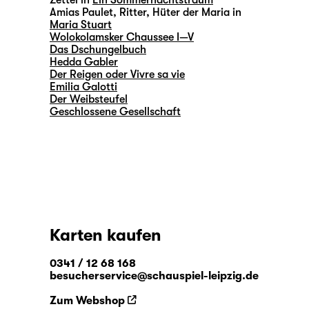
Zettel in
Ein Sommernachtstraum
Amias Paulet, Ritter, Hüter der Maria in
Maria Stuart
Wolokolamsker Chaussee I—V
Das Dschungelbuch
Hedda Gabler
Der Reigen oder Vivre sa vie
Emilia Galotti
Der Weibsteufel
Geschlossene Gesellschaft
Karten kaufen
0341 / 12 68 168
besucherservice@schauspiel-leipzig.de
Zum Webshop