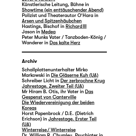
Künstlerische Leitung, Bühne in
Showtime (ein enttäuschender Abend)
Polizist und Theaterautor O’Hara in
Arsen und Spitzenhäubchen
Hastings, Bischof in
Richard III
Jason in
Medea
Peter Munks Vater / Tanzboden-König /
Wanderer in
Das kalte Herz
Archiv
Schallplattenunterhalter Mirko
Markowski in
Die Gläserne Kuh (UA)
Schreiber Licht in
Der zerbrochne Krug
Jahrestage. Zweiter Teil (UA)
Mr Hiram B. Otis, ihr Vater in
Das
Gespenst von Canterville
Die Wiedervereinigung der beiden
Koreas
Horst Papenbrock / D.E. (Dietrich
Erichson) in
Jahrestage. Erster Teil
(UA)
Winterreise / Winterreise
Dr. William R. Chumley, Psychiater in