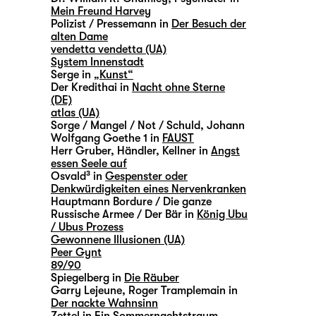
Mein Freund Harvey
Polizist / Pressemann in
Der Besuch der
alten Dame
vendetta vendetta (UA)
System Innenstadt
Serge in
„Kunst“
Der Kredithai in
Nacht ohne Sterne
(DE)
atlas (UA)
Sorge / Mangel / Not / Schuld, Johann
Wolfgang Goethe 1 in
FAUST
Herr Gruber, Händler, Kellner in
Angst
essen Seele auf
Osvald³ in
Gespenster oder
Denkwürdigkeiten eines Nervenkranken
Hauptmann Bordure / Die ganze
Russische Armee / Der Bär in
König Ubu
/ Ubus Prozess
Gewonnene Illusionen (UA)
Peer Gynt
89/90
Spiegelberg in
Die Räuber
Garry Lejeune, Roger Tramplemain in
Der nackte Wahnsinn