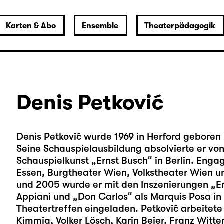
Karten & Abo
Ensemble
Theaterpädagogik
Denis Petković
Denis Petković wurde 1969 in Herford geboren 
Seine Schauspielausbildung absolvierte er von
Schauspielkunst „Ernst Busch“ in Berlin. Enga
Essen, Burgtheater Wien, Volkstheater Wien u
und 2005 wurde er mit den Inszenierungen „Emi
Appiani und „Don Carlos“ als Marquis Posa in
Theatertreffen eingeladen. Petković arbeitete
Kimmig, Volker Lösch, Karin Beier, Franz Witte