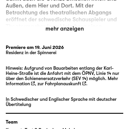
Außen, dem Hier und Dort. Mit der
Betrachtung des theatralischen Abgangs
eröffnet der schwedische Schauspieler und
Theatermacher Iggy Malmborg einen
mehr anzeigen
größeren Diskurs über das Ende, die Flucht
und das Verlassen.
Es geht um den Ausstieg als Möglichkeit der
Premiere am 19. Juni 2026
Residenz in der Spinnerei
Verweigerung und darum, sich mit seinem
Schicksal nicht abzufinden und den Raum zu
verlassen. Oder es geht beim Abgang ganz
Hinweis: Aufgrund von Bauarbeiten entlang der Karl-
Heine-Straße ist die Anfahrt mit dem ÖPNV, Linie 14 nur
im Gegenteil darum, von einer äußeren
über den Schienenersatzverkehr (SEV 14) möglich.
Mehr
Macht weggestoßen zu werden, entwurzelt
Information
, zur
Fahrplanauskunft
.
aus dem Kontext zu sein, und sich in einer
Situation der Flucht wiederzufinden. Vor
In Schwedischer und Englischer Sprache mit deutscher
allem jedoch verhandelt „Exit Piece“ das
Übertitelung
juckende Bedürfnis, der Existenz als Ganzes
zu entkommen. Was aber, wenn es kein
Team
Außen gibt? Was, wenn wir an unsere