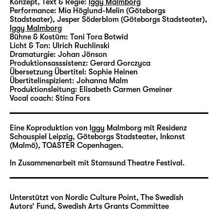
Situation gefesselt sind, ohne irgendwohin
Konzept, Text & Regie:
Iggy Malmborg
Performance:
Mia Höglund-Melin (Göteborgs
fliehen zu können? Ist dann die Phantasie von
Stadsteater), Jesper Söderblom (Göteborgs Stadsteater)
,
einem anderen, besseren Ort nichts weiter
Iggy Malmborg
als ein Wiederherstellungsapparat, der uns
Bühne & Kostüm:
Toni Tora Botwid
Licht & Ton:
Ulrich Ruchlinski
an Ort und Stelle hält?
Dramaturgie:
Johan Jönson
Produktionsasssistenz:
Gerard Gorczyca
In einem längeren Zyklus aus äußerst
Übersetzung Übertitel:
Sophie Heinen
Übertitelinspizient:
Johanna Malm
unterhaltsamen Stücken hat Malmborg die
Produktionsleitung:
Elisabeth Carmen Gmeiner
ästhetischen Mechanismen der Bühne unter
Vocal coach:
Stina Fors
die Lupe genommen, sie demontiert und
jedes Teil einzeln analysiert. Es entstand in
Eine Koproduktion von Iggy Malmborg mit Residenz
den vergangenen zehn Jahren eine Serie, in
Schauspiel Leipzig, Göteborgs Stadsteater, Inkonst
deren einzelnen Produktionen er sich jeweils
(Malmö), TOASTER Copenhagen.
spezifischer Aspekte des Theaters annahm:
In Zusammenarbeit mit Stamsund Theatre Festival.
„b o n e r“ über Objekte, „Physics and
Phantasma“ über die Phantasie, „Things in
my mouth“ über die Stimme, „Iris, pupil,
Unterstützt von Nordic Culture Point, The Swedish
retina, etc.“ über das Sehen und „
SATAN
“
Autors’ Fund, Swedish Arts Grants Committee
über die Illusion. „Exit Piece“ bildet den