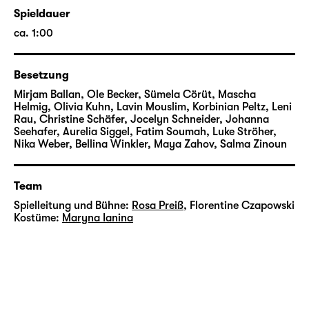
Verschwinden?
Spieldauer
ca. 1:00
#noname nimmt euch mit in eine Welt voller
Ansprüche, Erwartungen und Makellosigkeit,
in der es keine Individualität geben darf –
Besetzung
und stellt dabei die Frage, was uns zu dem
Mirjam Ballan, Ole Becker, Sümela Cörüt, Mascha
Menschen macht, der wir sind.
Helmig, Olivia Kuhn, Lavin Mouslim, Korbinian Peltz, Leni
Rau, Christine Schäfer, Jocelyn Schneider, Johanna
Seehafer, Aurelia Siggel, Fatim Soumah, Luke Ströher,
Nika Weber, Bellina Winkler, Maya Zahov, Salma Zinoun
Mehr zur ClubFusion 2026
Team
Spielleitung und Bühne:
Rosa Preiß
,
Florentine Czapowski
Kostüme:
Maryna Ianina