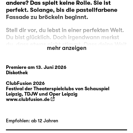
andere? Das spielt keine Rolle. Sie ist
perfekt. Solange, bis die pastellfarbene
Fassade zu bröckeln beginnt.
Stell dir vor, du lebst in einer perfekten Welt.
Du bist glücklich. Doch irgendwann merkst
du, dass etwas nicht stimmt. Dass deine Welt
mehr anzeigen
nur eine kleine Blase ist und außerhalb eine
Wahrheit liegt, von der du bis heute nichts
wusstest. Dein Leben wurde von anderen
Premiere am 13. Juni 2026
bestimmt. Du wurdest von anderen
Diskothek
erschaffen. Du hast dich angepasst, weil
ClubFusion 2026
man das eben so macht.
Festival der Theaterspielclubs von Schauspiel
Leipzig, TDJW und Oper Leipzig
www.clubfusion.de
Was jetzt?
Vorsichtig sein. Verbündete suchen. Nicht
Empfohlen: ab 12 Jahren
auffallen.
Oder doch laut werden? Sich auflehnen.