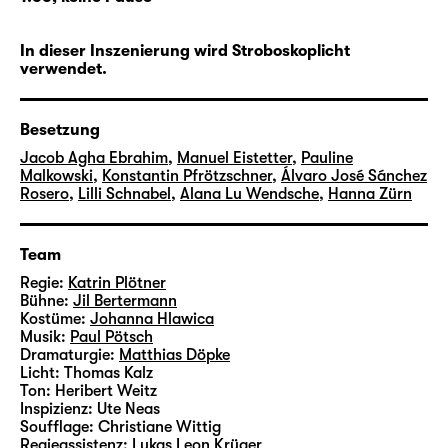
beiden Comicfiguren für eine argumentative
Übung, die radikal und explizit unsere Ideen
In dieser Inszenierung wird Stroboskoplicht
von Liebe, modernen Paarbeziehungen und
verwendet.
tradierten Mustern befragt.
Besetzung
Warum gerät das Bedürfnis nach
Jacob Agha Ebrahim
,
Manuel Eistetter
,
Pauline
Unabhängigkeit in Konflikt mit dem eigenen
Malkowski
,
Konstantin Pfrötzschner
,
Álvaro José Sánchez
Begehren und der Sehnsucht nach Liebe?
Rosero
,
Lilli Schnabel
,
Alana Lu Wendsche
,
Hanna Zürn
Wie sieht Hingabe ohne Aufopferung aus?
Mit Fragen wie diesen setzt sich die
Team
Studioinszenierung 2026 auseinander, die für
die acht
Regie:
Katrin Plötner
Schauspielstudierenden des neuen
Bühne:
Jil Bertermann
Studio Leipzig
einen Höhepunkt ihrer
Kostüme:
Johanna Hlawica
Ausbildung bedeutet. Regie führt
Katrin
Musik:
Paul Pötsch
Plötner
Dramaturgie:
, die bereits mehrfach am Schauspiel
Matthias Döpke
Licht:
Thomas Kalz
Leipzig sowie auch am Schauspiel Frankfurt,
Ton:
Heribert Weitz
Residenztheater München, Nationaltheater
Inspizienz:
Ute Neas
Mannheim, Staatsschauspiel Dresden und
Soufflage:
Christiane Wittig
Regieassistenz:
Lukas Leon Krüger