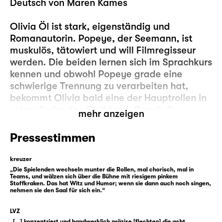
Deutsch von Maren Kames
Olivia Öl ist stark, eigenständig und
Romanautorin. Popeye, der Seemann, ist
muskulös, tätowiert und will Filmregisseur
werden. Die beiden lernen sich im Sprachkurs
kennen und obwohl Popeye grade eine
schwierige Trennung zu verarbeiten hat,
bekommt Olivia bald eine der Hauptrollen in
seiner Serie: das Girlfriend. Damit die
mehr anzeigen
Beziehung mit diesem Prachtexemplar von
einem Mann gelingt, geht Olivia
Pressestimmen
Kompromisse ein. Eigentlich wollte sie sich
nie eine Wohnung oder ein Konto teilen.
kreuzer
Popeyes Drehbuch ist zwar nie über die
„Die Spielenden wechseln munter die Rollen, mal chorisch, mal in
Teams, und wälzen sich über die Bühne mit riesigem pinkem
ersten zwei Seiten hinausgekommen und
Stoffkraken. Das hat Witz und Humor; wenn sie dann auch noch singen,
nehmen sie den Saal für sich ein.“
Olivias Romane hat er gar nicht erst gelesen.
Doch wer würde behaupten, dass eine
LVZ
Beziehung nicht auch Arbeit und Verzicht
„[...] konzentriert und handwerklich präzise [flechten] die acht