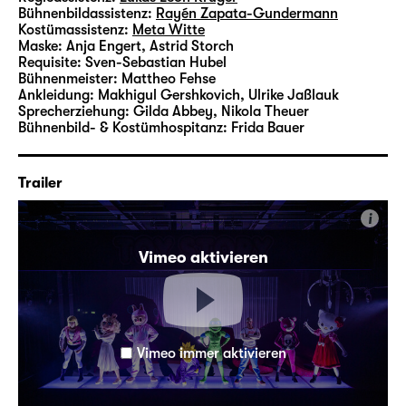
Schauspielhaus Graz inszeniert hat.
Bühnenbildassistenz:
Rayén Zapata-Gundermann
Kostümassistenz:
Meta Witte
Zusatzhinweise zu sensiblen Inhalten in
Maske:
Anja Engert, Astrid Storch
Requisite:
Sven-Sebastian Hubel
„LIEBE / Eine argumentative Übung“ finden
Bühnenmeister:
Mattheo Fehse
Sie
hier
.
Ankleidung:
Makhigul Gershkovich, Ulrike Jaßlauk
Sprecherziehung:
Gilda Abbey, Nikola Theuer
Bühnenbild- & Kostümhospitanz:
Frida Bauer
Trailer
i
Vimeo aktivieren
Vimeo immer aktivieren