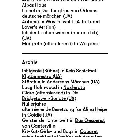
Albas Haus
Lionel in
Die Jungfrau von Orleans
deutsche märchen (UA)
Antonia in
Was ihr wollt (A Tortured
Lover’s Version)
Ich denk schon wieder (nur an dich)
(UA)
Margreth (alternierend) in
Woyzeck
Archiv
Iphigenie (Bühne) in
Kein Schicksal,
Klytämnestra (UA)
Störchin in
Andersens Märchen (UA)
Lucy Holmwood in
Nosferatu
Clara (alternierend) in
Die
Bridgetower-Sonate (UA)
Nullerjahre
alternierende Besetzung für Alina Heipe
in
Goldie (UA)
Geister der Unterwelt in
Das Gespenst
von Canterville
Kit-Kat-Girls- und Boys in
Cabaret