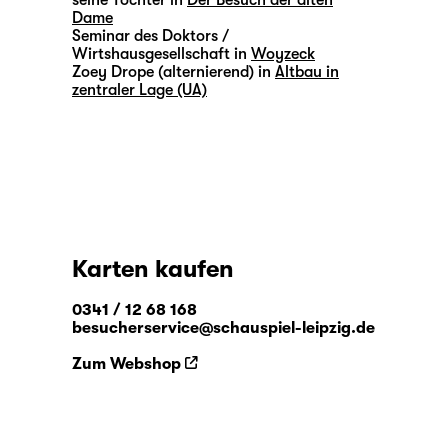
seine Tochter in
Der Besuch der alten
Dame
Seminar des Doktors /
Wirtshausgesellschaft in
Woyzeck
Zoey Drope (alternierend) in
Altbau in
zentraler Lage (UA)
Karten kaufen
0341 / 12 68 168
besucherservice@schauspiel-leipzig.de
Zum Webshop