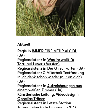
Aktuell
Regie in
IMMER EINE MEHR ALS DU
(UA)
Regieassistenz in
Was ihr wollt (A
Tortured Lover’s Version)
Regieassistenz in
Der Girschkarten (UA)
Regieassistenz & Mitarbeit Textfassung
in
Ich denk schon wieder (nur an dich)
(UA)
Regieassistenz in
Aufzeichnungen aus
einem weißen Zimmer (UA)
Künstlerische Leitung, Videodesign in
Ophelias Tränen
Regieassistenz in
Letzte Station
Torgau. Eine kalte Umarmung (UA)