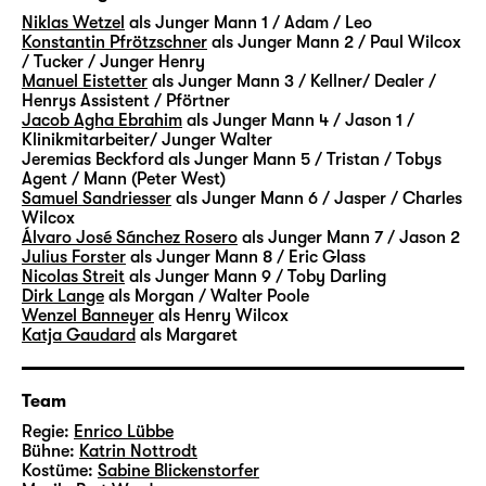
Paare stehen im Zentrum der Episoden,
Niklas Wetzel
als Junger Mann 1 / Adam / Leo
Walter und Henry sowie Eric und Toby. Viele
Konstantin Pfrötzschner
als Junger Mann 2 / Paul Wilcox
weitere Figuren ergänzen das „Vermächtnis“.
/ Tucker / Junger Henry
Manuel Eistetter
als Junger Mann 3 / Kellner/ Dealer /
In Szenen und Monologen, Rückblenden und
Henrys Assistent / Pförtner
Traumsequenzen begleiten wir sie alle über
Jacob Agha Ebrahim
als Junger Mann 4 / Jason 1 /
Jahre — ihre Hoffnungen, ihre Sehnsüchte
Klinikmitarbeiter/ Junger Walter
Jeremias Beckford
als Junger Mann 5 / Tristan / Tobys
und Ängste, ihre sehr verschiedenen
Agent / Mann (Peter West)
Ansichten und Lebensentwürfe. Erfolg oder
Samuel Sandriesser
als Junger Mann 6 / Jasper / Charles
Geborgenheit, Privates oder Politisches —
Wilcox
Álvaro José Sánchez Rosero
als Junger Mann 7 / Jason 2
gibt es das nur einzeln oder auch zusammen?
Julius Forster
als Junger Mann 8 / Eric Glass
Die Lebenswege der Figuren werden geprägt
Nicolas Streit
als Junger Mann 9 / Toby Darling
von individuellen Entscheidungen — aber
Dirk Lange
als Morgan / Walter Poole
Wenzel Banneyer
als Henry Wilcox
mehr noch von Umständen und Bedingungen,
Katja Gaudard
als Margaret
die lange vor ihnen selbst in Geltung
getreten sind. Vermächtnisse
gewissermaßen.
Team
Regie:
Enrico Lübbe
Mit Walter, Mitte 60, und Eric, Anfang 30,
Bühne:
Katrin Nottrodt
Kostüme:
Sabine Blickenstorfer
begegnen sich auch zwei Generationen eines