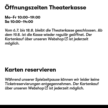
Walter und Henry geprägt. Walter stellte das
Farmhaus dennoch all den Erkrankten zur
Öffnungszeiten Theaterkasse
Verfügung und kümmerte sich um sie, die
sonst keinen Ort mehr hatten zum Bleiben
Mo–Fr 10:00–19:00
Sa 10:00–14:00
und zum Sterben. Es war eine Zeit, in der
Liebe immer auch Angst bedeutete. Walter
Vom 6.7. bis 18.8. bleibt die Theaterkasse geschlossen. Ab
und Henry haben es überlebt, aber der Preis
dem 19.8. ist die Kasse wieder regulär geöffnet. Der
Kartenkauf über unseren
Webshop
ist jederzeit
war hoch.
möglich.
Eric, Toby und ihre Freunde suchen ihren
Platz im Leben. Sie glauben, dass ihnen die
Welt offensteht. Sie nutzen ihre Freiheit. In
ihrer Lebenswelt ist HIV beherrschbar.
Karten reservieren
Verschwunden ist es nicht, und ist im Fall des
Falles immer noch ein Vermächtnis, das über
Während unserer Spielzeitpause können wir leider keine
Generationen weitergegeben wird und das
Ticketreservierungen entgegennehmen. Der Kartenkauf
Leben desjenigen bestimmt. Etwa das Leben
über unseren
Webshop
ist jederzeit möglich.
des jungen Leo.
Während die politischen Gewissheiten einen