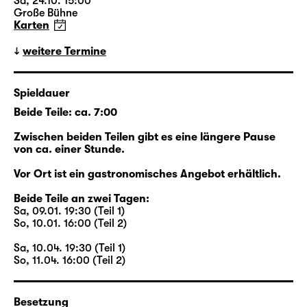
der restlichen Erbschaft. Ein solches
Sa, 24.10. 15:00
Große Bühne
Vermächtnis ist das abgelegene Farmhaus,
Karten
das Walter dem jungen Eric zuerkennt.
Beide lernen sich eher zufällig kennen, beide
weitere Termine
sind auf ihre Art allein: Walter ist es gewohnt,
dass sein Mann Henry für
Spieldauer
Geschäftsverhandlungen in der ganzen Welt
Beide Teile: ca. 7:00
unterwegs ist; Erics Freund Toby ist seit
Wochen versunken in den Proben für das
Zwischen beiden Teilen gibt es eine längere Pause
Stück, das gerade aus seinem Erfolgsroman
von ca. einer Stunde.
„Loved Boy“ entsteht. Die neue Freundschaft
Vor Ort ist ein gastronomisches Angebot erhältlich.
zwischen Walter und Eric aber endet jäh, als
Walter plötzlich stirbt. Plötzlich zumindest für
Beide Teile an zwei Tagen:
Sa, 09.01. 19:30 (Teil 1)
alle anderen: Er hatte niemandem von seiner
So, 10.01. 16:00 (Teil 2)
Krebserkrankung erzählt. Aber er hat Eric
eine unbekannte Welt eröffnet.
Sa, 10.04. 19:30 (Teil 1)
So, 11.04. 16:00 (Teil 2)
Beginnend im New York des Jahres 2015
kreuzen sich die Wege der Figuren: Zwei
Besetzung