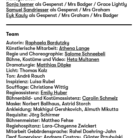
Sonja Isemer
als Gespenst / Mrs Badger / Grace Lightly
Samuel Sandriesser
als Gespenst / Mrs Graham
Eyk Kauly
als Gespenst / Mrs Graham / Mrs Badger
Team
Autorin:
Raphaela Bardutzky
Künstlerische Mitarbeit:
Athena Lange
Regie und Choreographie:
Salome Schneebeli
Bühne, Kostüme und Video:
Heta Multanen
Dramaturgie:
Matthias Döpke
Licht:
Thomas Kalz
Ton:
André Rauch
Inspizienz:
Luisa Rubel
Soufflage:
Christiane Wittig
Regieassistenz:
Emily Huber
Bühnenbild- und Kostümassistenz:
Carolin Schmelz
Maske:
Norbert Ballhaus, Astrid Storch
Ankleidung:
Makhigul Gershkovich, Almuth Mikutta
Requisite:
Jörg Schirmer
Bühnenmeister:
Mattheo Fehse
Regiehospitanz:
Lara-Chayenne Zwickert
Mitarbeit Gebärdensprache:
Rahel Doehring-Jahn
Deaf Supervisor:
Andreas Costrau, Günter Przybylski