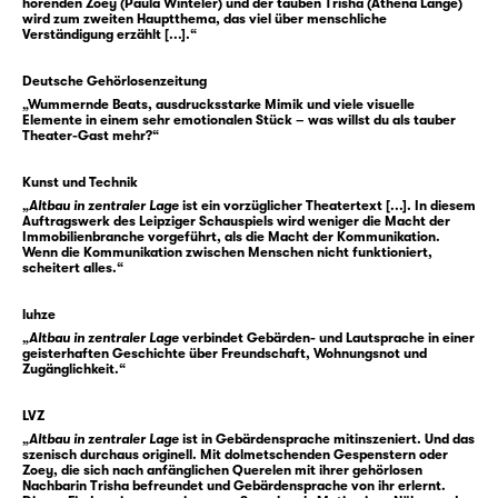
hörenden Zoey (Paula Winteler) und der tauben Trisha (Athena Lange)
wird zum zweiten Hauptthema, das viel über menschliche
bauen und teuer verkaufen zu können.
Verständigung erzählt [...].“
Gegen die akustischen Angriffe der
Deutsche Gehörlosenzeitung
Gespenster wehrt sich Zoey deshalb mit
„Wummernde Beats, ausdrucksstarke Mimik und viele visuelle
Elemente in einem sehr emotionalen Stück – was willst du als tauber
lautem Techno aus ihrer Musikanlage — sehr
Theater-Gast mehr?“
zum Leidwesen ihrer Nachbarin Trisha. Die
nimmt die Gespenstermusik nicht wahr, wohl
Kunst und Technik
„
Altbau in zentraler Lage
ist ein vorzüglicher Theatertext [...]. In diesem
aber die Bässe von nebenan, mitten in der
Auftragswerk des Leipziger Schauspiels wird weniger die Macht der
Nacht.
Immobilienbranche vorgeführt, als die Macht der Kommunikation.
Wenn die Kommunikation zwischen Menschen nicht funktioniert,
scheitert alles.“
In ihrem Auftragswerk für das Schauspiel
Leipzig erzählt
luhze
Raphaela Bardutzky
vom
„
Altbau in zentraler Lage
verbindet Gebärden- und Lautsprache in einer
ganz alltäglichen Grauen der Krise am
geisterhaften Geschichte über Freundschaft, Wohnungsnot und
Wohnungsmarkt und mischt dabei Ästhetiken
Zugänglichkeit.“
der Schaueroper, des Groschenromans und
LVZ
der Clubkultur miteinander ab. Wie schon ihr
„
Altbau in zentraler Lage
ist in Gebärdensprache mitinszeniert. Und das
Stück „
Fischer Fritz
“ untersucht „Altbau in
szenisch durchaus originell. Mit dolmetschenden Gespenstern oder
Zoey, die sich nach anfänglichen Querelen mit ihrer gehörlosen
zentraler Lage“ das Verhältnis von Sprache
Nachbarin Trisha befreundet und Gebärdensprache von ihr erlernt.