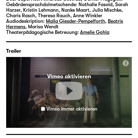
Gebärdensprachdolmetschende:
Nathalie Fasold, Sarah
Harzer, Kristin Lehmann, Nanke Maart, Julia Mischke,
Charis Rasch, Theresa Rauch, Anne Winkler
Audiodeskription:
Maila Giesder-Pempelforth
,
Beatrix
Hermens
,
Marisa Wendt
Theaterpädagogische Betreuung:
Amelie Gohla
Trailer
i
Vimeo aktivieren
Vimeo immer aktivieren