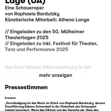
Lage (UA)
Eine Schaueroper
von Raphaela Bardutzky
Künstlerische Mitarbeit: Athena Lange
// Eingeladen zu den 50. Mülheimer
Theatertagen 2025
// Eingeladen zu inkl. Festival für Theater,
Tanz und Performance 2025
Aus ihrer kleinen Altbauwohnung in der
Morris Street wollen Zoey nicht nur die
mehr anzeigen
Eigentümer vertreiben, sondern neuerdings
auch noch musizierende Gespenster aus dem
Pressestimmen
19. Jahrhundert.
kreuzer
Da sie nachts arbeitet, bekommt Zoey nur
„Verständigung ist das Motiv im Stück von Raphaela Bardutzky, dessen
Uraufführung Salome Schneebeli in der Diskothek des Schauspiel
am Rande mit, dass sich in ihrem Zuhause
Leipzig inszeniert. Wenn das Diktum von der Sprache als ‚Haus des