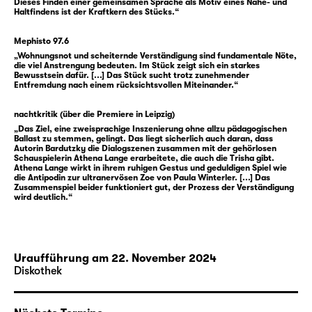
und Macht — und bietet zwei verschiedenen
Dieses Finden einer gemeinsamen Sprache als Motiv eines Nähe- und
Haltfindens ist der Kraftkern des Stücks.“
Sprachen eine gemeinsame Bühne: in diesem
Fall der deutschen Lautsprache und der
Mephisto 97.6
Deutschen Gebärdensprache.
„Wohnungsnot und scheiternde Verständigung sind fundamentale Nöte,
die viel Anstrengung bedeuten. Im Stück zeigt sich ein starkes
Bewusstsein dafür. [...] Das Stück sucht trotz zunehmender
Entfremdung nach einem rücksichtsvollen Miteinander.“
Zusatzhinweise zu sensiblen Inhalten in
nachtkritik (über die Premiere in Leipzig)
„Altbau in zentraler Lage“ finden Sie
hier
.
„Das Ziel, eine zweisprachige Inszenierung ohne allzu pädagogischen
Ballast zu stemmen, gelingt. Das liegt sicherlich auch daran, dass
Autorin Bardutzky die Dialogszenen zusammen mit der gehörlosen
Schauspielerin Athena Lange erarbeitete, die auch die Trisha gibt.
Athena Lange wirkt in ihrem ruhigen Gestus und geduldigen Spiel wie
die Antipodin zur ultranervösen Zoe von Paula Winterler. [...] Das
Zusammenspiel beider funktioniert gut, der Prozess der Verständigung
Einladung in Deutscher
wird deutlich.“
Gebärdensprache
Gebärdet von Dolemtscherin Katja
Uraufführung am 22. November 2024
Fischer
Diskothek
i