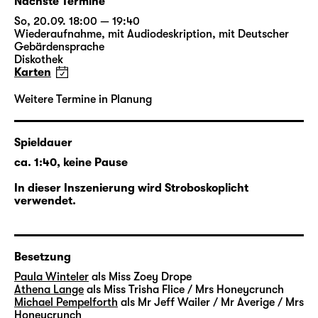
Nächste Termine
So, 20.09. 18:00 — 19:40
Inhalte aktivieren
Wiederaufnahme
,
mit Audiodeskription
,
mit Deutscher
Gebärdensprache
Diskothek
Jetzt aktivieren
Karten
Weitere Termine in Planung
Spieldauer
ca. 1:40, keine Pause
In dieser Inszenierung wird Stroboskoplicht
verwendet.
Besetzung
Paula Winteler
als Miss Zoey Drope
Athena Lange
als Miss Trisha Flice / Mrs Honeycrunch
Michael Pempelforth
als Mr Jeff Wailer / Mr Averige / Mrs
Honeycrunch