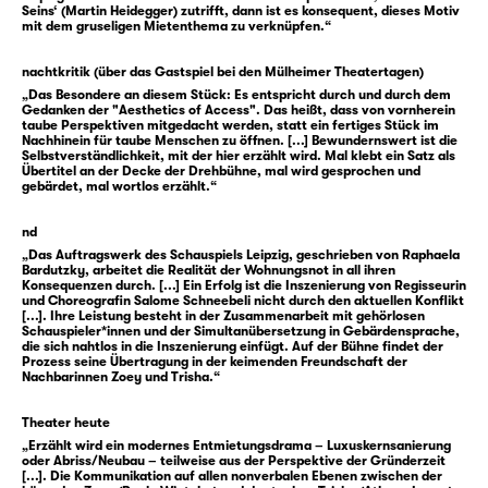
Seins‘ (Martin Heidegger) zutrifft, dann ist es konsequent, dieses Motiv
gravierende Veränderungen abspielen. Die
mit dem gruseligen Mietenthema zu verknüpfen.“
Angebote des Vermieters, ihr bei Auszug eine
Abfindung zu zahlen, hat sie jedes Mal
nachtkritik (über das Gastspiel bei den Mülheimer Theatertagen)
ignoriert — wohl wissend, dass es nahezu
„Das Besondere an diesem Stück: Es entspricht durch und durch dem
Gedanken der "Aesthetics of Access". Das heißt, dass von vornherein
unmöglich sein wird, eine neue Wohnung in
taube Perspektiven mitgedacht werden, statt ein fertiges Stück im
Nachhinein für taube Menschen zu öffnen. [...] Bewundernswert ist die
ihrer Gegend zu finden. Doch um sie herum
Selbstverständlichkeit, mit der hier erzählt wird. Mal klebt ein Satz als
ziehen immer mehr Menschen aus dem Haus
Übertitel an der Decke der Drehbühne, mal wird gesprochen und
gebärdet, mal wortlos erzählt.“
aus und Gespenster treten nun mal vermehrt
bei Leerstand auf. Als sie eines Tags im
nd
Morgengrauen von der Arbeit nach Hause
„Das Auftragswerk des Schauspiels Leipzig, geschrieben von Raphaela
Bardutzky, arbeitet die Realität der Wohnungsnot in all ihren
kommt, hört sie plötzlich Musik, die sich um
Konsequenzen durch. [...] Ein Erfolg ist die Inszenierung von Regisseurin
ihre Glieder legt wie Schlingpflanzen in
und Choreografin Salome Schneebeli nicht durch den aktuellen Konflikt
[...]. Ihre Leistung besteht in der Zusammenarbeit mit gehörlosen
einem unermesslichen See.
Schauspieler*innen und der Simultanübersetzung in Gebärdensprache,
die sich nahtlos in die Inszenierung einfügt. Auf der Bühne findet der
Prozess seine Übertragung in der keimenden Freundschaft der
Nachbarinnen Zoey und Trisha.“
Leider denkt ihr Vermieter gar nicht an eine
Geisterbejagung. Einen massiven
Theater heute
Gespensterbefall sieht er vielmehr als
„Erzählt wird ein modernes Entmietungsdrama – Luxuskernsanierung
Chance, das kontrollierte Abbrennen des
oder Abriss/Neubau – teilweise aus der Perspektive der Gründerzeit
[...]. Die Kommunikation auf allen nonverbalen Ebenen zwischen der
Gebäudes zu beantragen, um danach neu