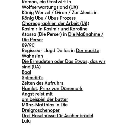
Roman, ein Gastwirt in
Wolfserwartungsland (UA)
König Wenzel / Giron / Zar Alexis in
König Ubu / Ubus Prozess
Choreographien der Arbeit (UA)
Kasimir in
Kasimir und Karoline
Atossa (Die Perser) in
Die Maßnahme /
Die Perser
89/90
Regisseur Lloyd Dallas in
Der nackte
Wahnsinn
Die Ermüdeten oder Das Etwas, das wir
sind (UA)
Baal
Splendid’s
Zeiten des Aufruhrs
Hamlet, Prinz von Dänemark
Angst reist mit
am beispiel der butter
Münz-Matthias in
Die
Dreigroschenoper
Drei Haselnüsse für Aschenbrödel
Lulu