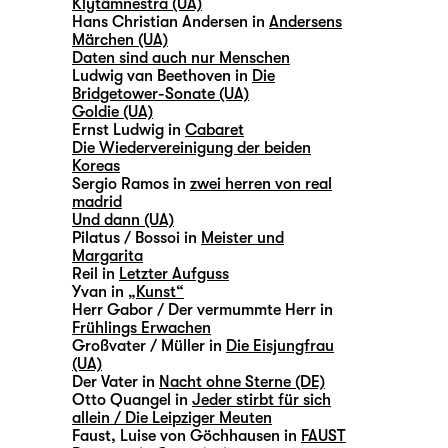
Klytämnestra (UA)
Hans Christian Andersen in
Andersens
Märchen (UA)
Daten sind auch nur Menschen
Ludwig van Beethoven in
Die
Bridgetower-Sonate (UA)
Goldie (UA)
Ernst Ludwig in
Cabaret
Die Wiedervereinigung der beiden
Koreas
Sergio Ramos in
zwei herren von real
madrid
Und dann (UA)
Pilatus / Bossoi in
Meister und
Margarita
Reil in
Letzter Aufguss
Yvan in
„Kunst“
Herr Gabor / Der vermummte Herr in
Frühlings Erwachen
Großvater / Müller in
Die Eisjungfrau
(UA)
Der Vater in
Nacht ohne Sterne (DE)
Otto Quangel in
Jeder stirbt für sich
allein / Die Leipziger Meuten
Faust, Luise von Göchhausen in
FAUST