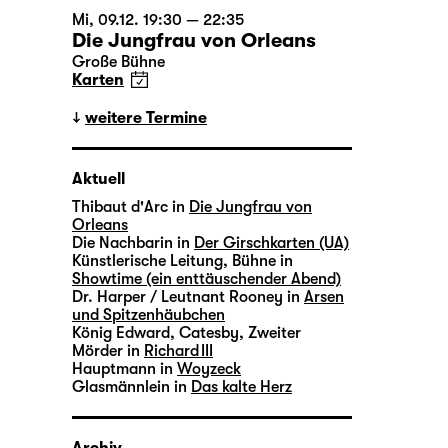
Mi, 09.12. 19:30 — 22:35
Die Jungfrau von Orleans
Große Bühne
Karten
weitere Termine
Aktuell
Thibaut d'Arc in
Die Jungfrau von
Orleans
Die Nachbarin in
Der Girschkarten (UA)
Künstlerische Leitung, Bühne in
Showtime (ein enttäuschender Abend)
Dr. Harper / Leutnant Rooney in
Arsen
und Spitzenhäubchen
König Edward, Catesby, Zweiter
Mörder in
Richard III
Hauptmann in
Woyzeck
Glasmännlein in
Das kalte Herz