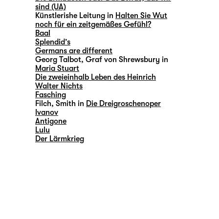
sind (UA)
Künstlerishe Leitung in
Halten Sie Wut
noch für ein zeitgemäßes Gefühl?
Baal
Splendid’s
Germans are different
Georg Talbot, Graf von Shrewsbury in
Maria Stuart
Die zweieinhalb Leben des Heinrich
Walter Nichts
Fasching
Filch, Smith in
Die Dreigroschenoper
Ivanov
Antigone
Lulu
Der Lärmkrieg