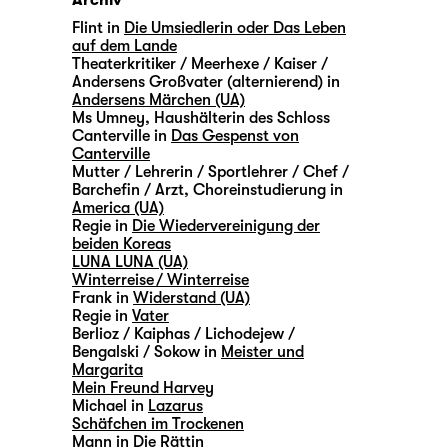
Archiv
Flint in
Die Umsiedlerin oder Das Leben
auf dem Lande
Theaterkritiker / Meerhexe / Kaiser /
Andersens Großvater (alternierend) in
Andersens Märchen (UA)
Ms Umney, Haushälterin des Schloss
Canterville in
Das Gespenst von
Canterville
Mutter / Lehrerin / Sportlehrer / Chef /
Barchefin / Arzt, Choreinstudierung in
America (UA)
Regie in
Die Wiedervereinigung der
beiden Koreas
LUNA LUNA (UA)
Winterreise / Winterreise
Frank in
Widerstand (UA)
Regie in
Vater
Berlioz / Kaiphas / Lichodejew /
Bengalski / Sokow in
Meister und
Margarita
Mein Freund Harvey
Michael in
Lazarus
Schäfchen im Trockenen
Mann in
Die Rättin