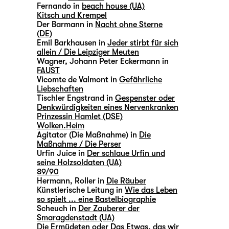
Fernando in
beach house (UA)
Kitsch und Krempel
Der Barmann in
Nacht ohne Sterne
(DE)
Emil Barkhausen in
Jeder stirbt für sich
allein / Die Leipziger Meuten
Wagner, Johann Peter Eckermann in
FAUST
Vicomte de Valmont in
Gefährliche
Liebschaften
Tischler Engstrand in
Gespenster oder
Denkwürdigkeiten eines Nervenkranken
Prinzessin Hamlet (DSE)
Wolken.Heim
Agitator (Die Maßnahme) in
Die
Maßnahme / Die Perser
Urfin Juice in
Der schlaue Urfin und
seine Holzsoldaten (UA)
89/90
Hermann, Roller in
Die Räuber
Künstlerische Leitung in
Wie das Leben
so spielt ... eine Bastelbiographie
Scheuch in
Der Zauberer der
Smaragdenstadt (UA)
Die Ermüdeten oder Das Etwas, das wir