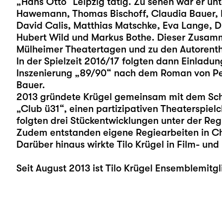
„Hans Otto“ Leipzig tätig. Zu sehen war er u
Hawemann, Thomas Bischoff, Claudia Bauer, 
David Calis, Matthias Matschke, Eva Lange, Di
Hubert Wild und Markus Bothe. Dieser Zusamm
Mülheimer Theatertagen und zu den Autorenth
In der Spielzeit 2016/17 folgten dann Einladun
Inszenierung „89/90“ nach dem Roman von Pet
Bauer.
2013 gründete Krügel gemeinsam mit dem Sch
„Club ü31“, einen partizipativen Theaterspielc
folgten drei Stückentwicklungen unter der Reg
Zudem entstanden eigene Regiearbeiten in Ch
Darüber hinaus wirkte Tilo Krügel in Film- un
Seit August 2013 ist Tilo Krügel Ensemblemitg