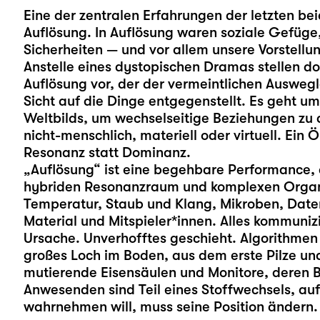
Eine der zentralen Erfahrungen der letzten be
Auflösung. In Auflösung waren soziale Gefüge, 
Sicherheiten — und vor allem unsere Vorstellun
Anstelle eines dystopischen Dramas stellen do
Auflösung vor, der der vermeintlichen Ausweg
Sicht auf die Dinge entgegenstellt. Es geht u
Weltbilds, um wechselseitige Beziehungen zu 
nicht-menschlich, materiell oder virtuell. Ein
Resonanz statt Dominanz.
„Auflösung“ ist eine begehbare Performance, 
hybriden Resonanzraum und komplexen Organ
Temperatur, Staub und Klang, Mikroben, Dat
Material und Mitspieler*innen. Alles kommunizi
Ursache. Unverhofftes geschieht. Algorithme
großes Loch im Boden, aus dem erste Pilze und
mutierende Eisensäulen und Monitore, deren B
Anwesenden sind Teil eines Stoffwechsels, au
wahrnehmen will, muss seine Position ändern.