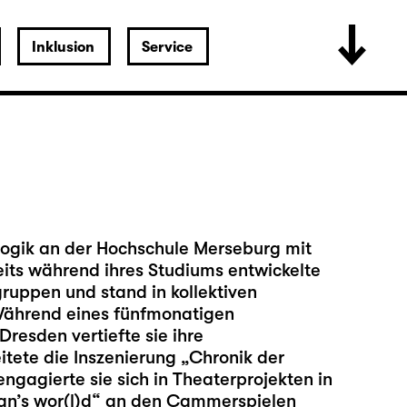
Inklusion
Service
gogik an der Hochschule Merseburg mit
its während ihres Studiums entwickelte
gruppen und stand in kollektiven
Während eines fünfmonatigen
resden vertiefte sie ihre
tete die Inszenierung „Chronik der
gagierte sie sich in Theaterprojekten in
 man’s wor(l)d“ an den Cammerspielen