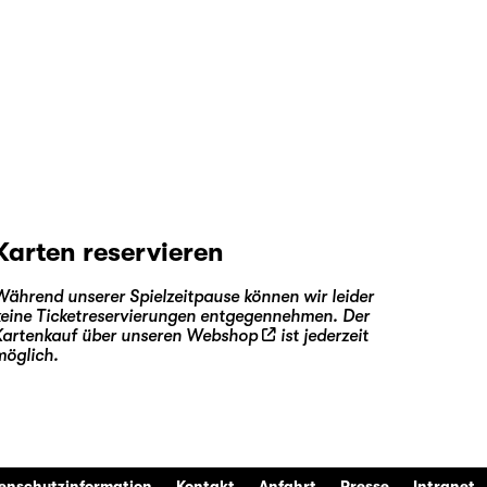
Karten reservieren
Während unserer Spielzeitpause können wir leider
keine Ticketreservierungen entgegennehmen. Der
Kartenkauf über unseren
Webshop
ist jederzeit
möglich.
enschutzinformation
Kontakt
Anfahrt
Presse
Intranet