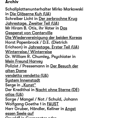
Archiv
Schallplattenunterhalter Mirko Markowski
in
Die Gläserne Kuh (UA)
Schreiber Licht in
Der zerbrochne Krug
Jahrestage. Zweiter Teil (UA)
Mr Hiram B. Otis, ihr Vater in
Das
Gespenst von Canterville
Die Wiedervereinigung der beiden Koreas
Horst Papenbrock / D.E. (Dietrich
Erichson) in
Jahrestage. Erster Teil (UA)
Winterreise / Winterreise
Dr. William R. Chumley, Psychiater in
Mein Freund Harvey
Polizist / Pressemann in
Der Besuch der
alten Dame
vendetta vendetta (UA)
System Innenstadt
Serge in
„Kunst“
Der Kredithai in
Nacht ohne Sterne (DE)
atlas (UA)
Sorge / Mangel / Not / Schuld, Johann
Wolfgang Goethe 1 in
FAUST
Herr Gruber, Händler, Kellner in
Angst
essen Seele auf