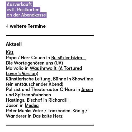
Ausverkauft
evtl. Restkarten
an der Abendkasse
weitere Termine
Aktuell
Kitt
Papa / Herr Couch in
Bu sözler bizim —
Die Worte gehören uns (UA)
Malvolio in
Was ihr wollt (A Tortured
Lover’s Version)
Künstlerische Leitung, Bühne in
Showtime
(ein enttäuschender Abend)
Polizist und Theaterautor O’Hara in
Arsen
und Spitzenhäubchen
Hastings, Bischof in
Richard III
Jason in
Medea
Peter Munks Vater / Tanzboden-König /
Wanderer in
Das kalte Herz