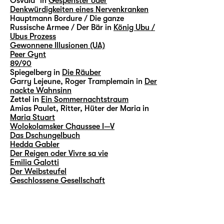
Osvald³ in
Gespenster oder
Denkwürdigkeiten eines Nervenkranken
Hauptmann Bordure / Die ganze
Russische Armee / Der Bär in
König Ubu /
Ubus Prozess
Gewonnene Illusionen (UA)
Peer Gynt
89/90
Spiegelberg in
Die Räuber
Garry Lejeune, Roger Tramplemain in
Der
nackte Wahnsinn
Zettel in
Ein Sommernachtstraum
Amias Paulet, Ritter, Hüter der Maria in
Maria Stuart
Wolokolamsker Chaussee I—V
Das Dschungelbuch
Hedda Gabler
Der Reigen oder Vivre sa vie
Emilia Galotti
Der Weibsteufel
Geschlossene Gesellschaft