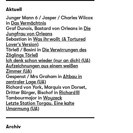
Aktuell
Junger Mann 6 / Jasper / Charles Wilcox
in
Das Vermächtnis
Graf Dunois, Bastard von Orleans in
Die
Jungfrau von Orleans
Sebastian in
Was ihr wollt (A Tortured
Lover’s Version)
Törleß / Basini in
Die Verwirrungen des
Zöglings Törleß
Ich denk schon wieder (nur an dich) (UA)
Aufzeichnungen aus einem weißen
Zimmer (UA)
Gespenst / Mrs Graham in
Altbau in
zentraler Lage (UA)
Richard von York, Marquis von Dorset,
Dritter Bürger, Bischof in
Richard III
Tambourmajor in
Woyzeck
Letzte Station Torgau. Eine kalte
Umarmung (UA)
Archiv