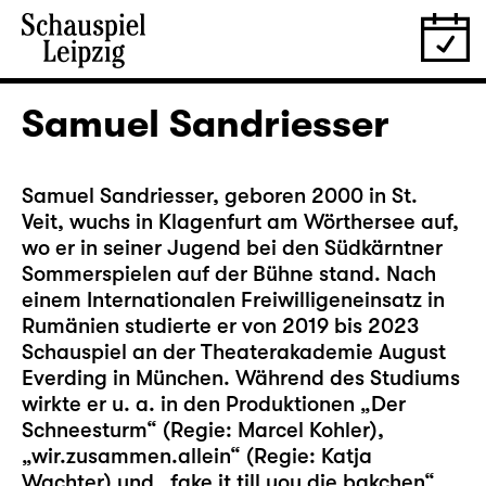
Samuel Sandriesser
Samuel Sandriesser, geboren 2000 in St.
Veit, wuchs in Klagenfurt am Wörthersee auf,
wo er in seiner Jugend bei den Südkärntner
Sommerspielen auf der Bühne stand. Nach
einem Internationalen Freiwilligeneinsatz in
Rumänien studierte er von 2019 bis 2023
Schauspiel an der Theaterakademie August
Everding in München. Während des Studiums
wirkte er u. a. in den Produktionen „Der
Schneesturm“ (Regie: Marcel Kohler),
„wir.zusammen.allein“ (Regie: Katja
Wachter) und „fake it till you die bakchen“