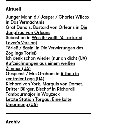
Aktuell
Junger Mann 6 / Jasper / Charles Wilcox
in
Das Vermächtnis
Graf Dunois, Bastard von Orleans in
Die
Jungfrau von Orleans
Sebastian in
Was ihr wollt (A Tortured
Lover’s Version)
Törleß / Basini in
Die Verwirrungen des
Zöglings Törleß
Ich denk schon wieder (nur an dich) (UA)
Aufzeichnungen aus einem weißen
Zimmer (UA)
Gespenst / Mrs Graham in
Altbau in
zentraler Lage (UA)
Richard von York, Marquis von Dorset,
Dritter Bürger, Bischof in
Richard III
Tambourmajor in
Woyzeck
Letzte Station Torgau. Eine kalte
Umarmung (UA)
Archiv