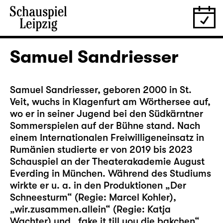
Samuel Sandriesser
Samuel Sandriesser, geboren 2000 in St.
Veit, wuchs in Klagenfurt am Wörthersee auf,
wo er in seiner Jugend bei den Südkärntner
Sommerspielen auf der Bühne stand. Nach
einem Internationalen Freiwilligeneinsatz in
Rumänien studierte er von 2019 bis 2023
Schauspiel an der Theaterakademie August
Everding in München. Während des Studiums
wirkte er u. a. in den Produktionen „Der
Schneesturm“ (Regie: Marcel Kohler),
„wir.zusammen.allein“ (Regie: Katja
Wachter) und „fake it till you die bakchen“