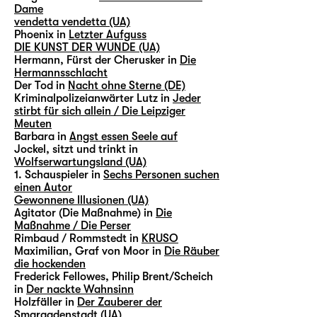
Dame
vendetta vendetta (UA)
Phoenix in
Letzter Aufguss
DIE KUNST DER WUNDE (UA)
Hermann, Fürst der Cherusker in
Die
Hermannsschlacht
Der Tod in
Nacht ohne Sterne (DE)
Kriminalpolizeianwärter Lutz in
Jeder
stirbt für sich allein / Die Leipziger
Meuten
Barbara in
Angst essen Seele auf
Jockel, sitzt und trinkt in
Wolfserwartungsland (UA)
1. Schauspieler in
Sechs Personen suchen
einen Autor
Gewonnene Illusionen (UA)
Agitator (Die Maßnahme) in
Die
Maßnahme / Die Perser
Rimbaud / Rommstedt in
KRUSO
Maximilian, Graf von Moor in
Die Räuber
die hockenden
Frederick Fellowes, Philip Brent/Scheich
in
Der nackte Wahnsinn
Holzfäller in
Der Zauberer der
Smaragdenstadt (UA)