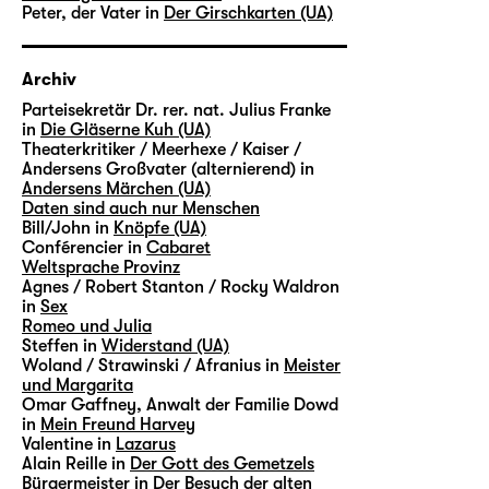
Peter, der Vater in
Der Girschkarten (UA)
Archiv
Parteisekretär Dr. rer. nat. Julius Franke
in
Die Gläserne Kuh (UA)
Theaterkritiker / Meerhexe / Kaiser /
Andersens Großvater (alternierend) in
Andersens Märchen (UA)
Daten sind auch nur Menschen
Bill/John in
Knöpfe (UA)
Conférencier in
Cabaret
Weltsprache Provinz
Agnes / Robert Stanton / Rocky Waldron
in
Sex
Romeo und Julia
Steffen in
Widerstand (UA)
Woland / Strawinski / Afranius in
Meister
und Margarita
Omar Gaffney, Anwalt der Familie Dowd
in
Mein Freund Harvey
Valentine in
Lazarus
Alain Reille in
Der Gott des Gemetzels
Bürgermeister in
Der Besuch der alten