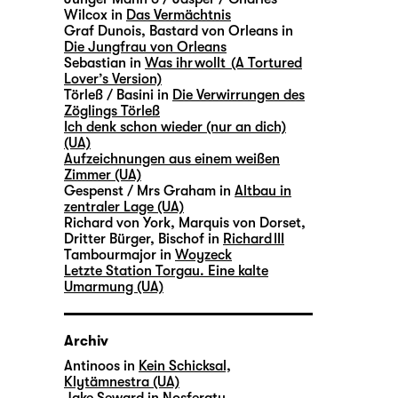
Wilcox in
Das Vermächtnis
Graf Dunois, Bastard von Orleans in
Die Jungfrau von Orleans
Sebastian in
Was ihr wollt (A Tortured
Lover’s Version)
Törleß / Basini in
Die Verwirrungen des
Zöglings Törleß
Ich denk schon wieder (nur an dich)
(UA)
Aufzeichnungen aus einem weißen
Zimmer (UA)
Gespenst / Mrs Graham in
Altbau in
zentraler Lage (UA)
Richard von York, Marquis von Dorset,
Dritter Bürger, Bischof in
Richard III
Tambourmajor in
Woyzeck
Letzte Station Torgau. Eine kalte
Umarmung (UA)
Archiv
Antinoos in
Kein Schicksal,
Klytämnestra (UA)