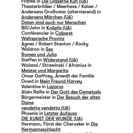
Franke in
Die Gläserne Kuh (UA)
Theaterkritiker / Meerhexe / Kaiser /
Andersens Großvater (alternierend) in
Andersens Märchen (UA)
Daten sind auch nur Menschen
Bill/John in
Knöpfe (UA)
Conférencier in
Cabaret
Weltsprache Provinz
Agnes / Robert Stanton / Rocky
Waldron in
Sex
Romeo und Julia
Steffen in
Widerstand (UA)
Woland / Strawinski / Afranius in
Meister und Margarita
Omar Gaffney, Anwalt der Familie
Dowd in
Mein Freund Harvey
Valentine in
Lazarus
Alain Reille in
Der Gott des Gemetzels
Bürgermeister in
Der Besuch der alten
Dame
vendetta vendetta (UA)
Phoenix in
Letzter Aufguss
DIE KUNST DER WUNDE (UA)
Hermann, Fürst der Cherusker in
Die
Hermannsschlacht