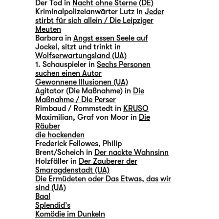
Der Tod in
Nacht ohne Sterne (DE)
Kriminalpolizeianwärter Lutz in
Jeder
stirbt für sich allein / Die Leipziger
Meuten
Barbara in
Angst essen Seele auf
Jockel, sitzt und trinkt in
Wolfserwartungsland (UA)
1. Schauspieler in
Sechs Personen
suchen einen Autor
Gewonnene Illusionen (UA)
Agitator (Die Maßnahme) in
Die
Maßnahme / Die Perser
Rimbaud / Rommstedt in
KRUSO
Maximilian, Graf von Moor in
Die
Räuber
die hockenden
Frederick Fellowes, Philip
Brent/Scheich in
Der nackte Wahnsinn
Holzfäller in
Der Zauberer der
Smaragdenstadt (UA)
Die Ermüdeten oder Das Etwas, das wir
sind (UA)
Baal
Splendid’s
Komödie im Dunkeln