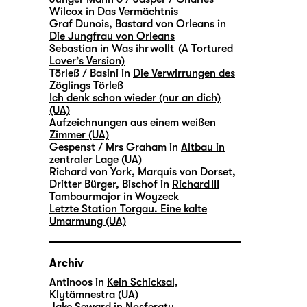
Wilcox in
Das Vermächtnis
Graf Dunois, Bastard von Orleans in
Die Jungfrau von Orleans
Sebastian in
Was ihr wollt (A Tortured
Lover’s Version)
Törleß / Basini in
Die Verwirrungen des
Zöglings Törleß
Ich denk schon wieder (nur an dich)
(UA)
Aufzeichnungen aus einem weißen
Zimmer (UA)
Gespenst / Mrs Graham in
Altbau in
zentraler Lage (UA)
Richard von York, Marquis von Dorset,
Dritter Bürger, Bischof in
Richard III
Tambourmajor in
Woyzeck
Letzte Station Torgau. Eine kalte
Umarmung (UA)
Archiv
Antinoos in
Kein Schicksal,
Klytämnestra (UA)