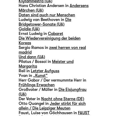
Klytämnestra (UA)
Hans Christian Andersen in
Andersens
Märchen (UA)
Daten sind auch nur Menschen
Ludwig van Beethoven in
Die
Bridgetower-Sonate (UA)
Goldie (UA)
Ernst Ludwig in
Cabaret
Die Wiedervereinigung der beiden
Koreas
Sergio Ramos in
zwei herren von real
madrid
Und dann (UA)
Pilatus / Bossoi in
Meister und
Margarita
Reil in
Letzter Aufguss
Yvan in
„Kunst“
Herr Gabor / Der vermummte Herr in
Frühlings Erwachen
Großvater / Müller in
Die Eisjungfrau
(UA)
Der Vater in
Nacht ohne Sterne (DE)
Otto Quangel in
Jeder stirbt für sich
allein / Die Leipziger Meuten
Faust, Luise von Göchhausen in
FAUST