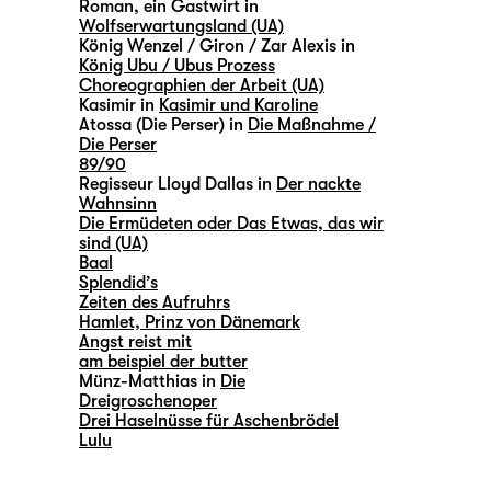
Roman, ein Gastwirt in
Wolfserwartungsland (UA)
König Wenzel / Giron / Zar Alexis in
König Ubu / Ubus Prozess
Choreographien der Arbeit (UA)
Kasimir in
Kasimir und Karoline
Atossa (Die Perser) in
Die Maßnahme /
Die Perser
89/90
Regisseur Lloyd Dallas in
Der nackte
Wahnsinn
Die Ermüdeten oder Das Etwas, das wir
sind (UA)
Baal
Splendid’s
Zeiten des Aufruhrs
Hamlet, Prinz von Dänemark
Angst reist mit
am beispiel der butter
Münz-Matthias in
Die
Dreigroschenoper
Drei Haselnüsse für Aschenbrödel
Lulu