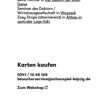
seine Tochter in
Der Besuch der alten
Dame
Seminar des Doktors /
Wirtshausgesellschaft in
Woyzeck
Zoey Drope (alternierend) in
Altbau in
zentraler Lage (UA)
Karten kaufen
0341 / 12 68 168
besucherservice@schauspiel-leipzig.de
Zum Webshop