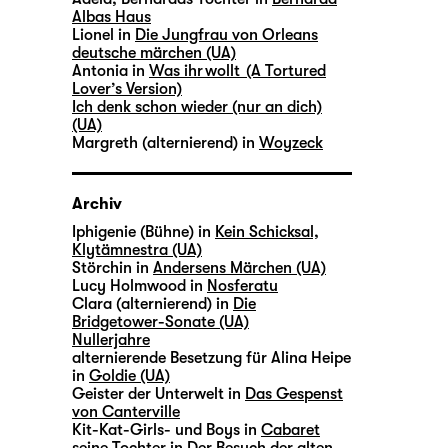
Albas Haus
Lionel in
Die Jungfrau von Orleans
deutsche märchen (UA)
Antonia in
Was ihr wollt (A Tortured
Lover’s Version)
Ich denk schon wieder (nur an dich)
(UA)
Margreth (alternierend) in
Woyzeck
Archiv
Iphigenie (Bühne) in
Kein Schicksal,
Klytämnestra (UA)
Störchin in
Andersens Märchen (UA)
Lucy Holmwood in
Nosferatu
Clara (alternierend) in
Die
Bridgetower-Sonate (UA)
Nullerjahre
alternierende Besetzung für Alina Heipe
in
Goldie (UA)
Geister der Unterwelt in
Das Gespenst
von Canterville
Kit-Kat-Girls- und Boys in
Cabaret