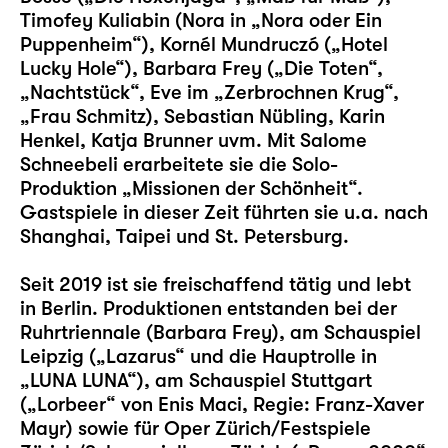
Timofey Kuliabin (Nora in „Nora oder Ein
Puppenheim“), Kornél Mundruczó („Hotel
Lucky Hole“), Barbara Frey („Die Toten“,
„Nachtstück“, Eve im „Zerbrochnen Krug“,
„Frau Schmitz), Sebastian Nübling, Karin
Henkel, Katja Brunner uvm. Mit Salome
Schneebeli erarbeitete sie die Solo-
Produktion „Missionen der Schönheit“.
Gastspiele in dieser Zeit führten sie u.a. nach
Shanghai, Taipei und St. Petersburg.
Seit 2019 ist sie freischaffend tätig und lebt
in Berlin. Produktionen entstanden bei der
Ruhrtriennale (Barbara Frey), am Schauspiel
Leipzig („
Lazarus
“ und die Hauptrolle in
„
LUNA LUNA
“), am Schauspiel Stuttgart
(„Lorbeer“ von Enis Maci, Regie: Franz-Xaver
Mayr) sowie für Oper Zürich/Festspiele