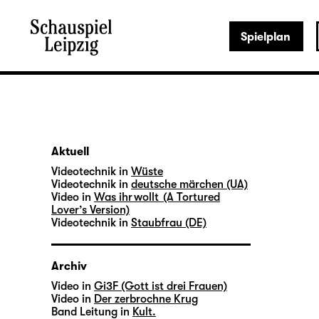
Spielplan
Aktuell
Videotechnik in
Wüste
Videotechnik in
deutsche märchen (UA)
Video in
Was ihr wollt (A Tortured
Lover’s Version)
Videotechnik in
Staubfrau (DE)
Archiv
Video in
Gi3F (Gott ist drei Frauen)
Video in
Der zerbrochne Krug
Band Leitung in
Kult.