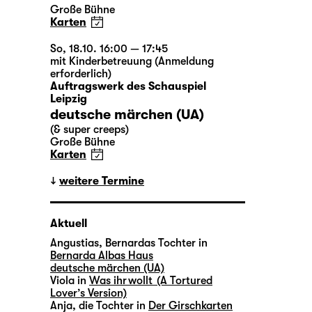
Große Bühne
Karten
So, 18.10. 16:00 — 17:45
mit Kinderbetreuung (Anmeldung
erforderlich)
Auftragswerk des Schauspiel
Leipzig
deutsche märchen (UA)
(& super creeps)
Große Bühne
Karten
weitere Termine
Aktuell
Angustias, Bernardas Tochter in
Bernarda Albas Haus
deutsche märchen (UA)
Viola in
Was ihr wollt (A Tortured
Lover’s Version)
Anja, die Tochter in
Der Girschkarten