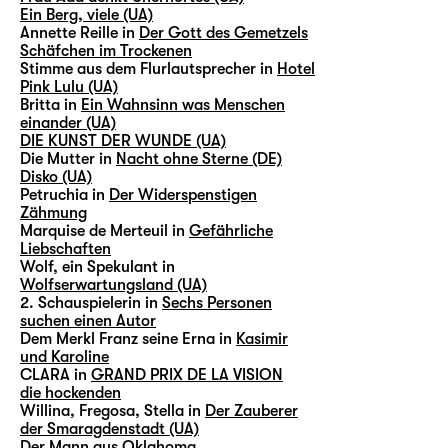
Ein Berg, viele (UA)
Annette Reille in
Der Gott des Gemetzels
Schäfchen im Trockenen
Stimme aus dem Flurlautsprecher in
Hotel
Pink Lulu (UA)
Britta in
Ein Wahnsinn was Menschen
einander (UA)
DIE KUNST DER WUNDE (UA)
Die Mutter in
Nacht ohne Sterne (DE)
Disko (UA)
Petruchia in
Der Widerspenstigen
Zähmung
Marquise de Merteuil in
Gefährliche
Liebschaften
Wolf, ein Spekulant in
Wolfserwartungsland (UA)
2. Schauspielerin in
Sechs Personen
suchen einen Autor
Dem Merkl Franz seine Erna in
Kasimir
und Karoline
CLARA in
GRAND PRIX DE LA VISION
die hockenden
Willina, Fregosa, Stella in
Der Zauberer
der Smaragdenstadt (UA)
Der Mann aus Oklahoma