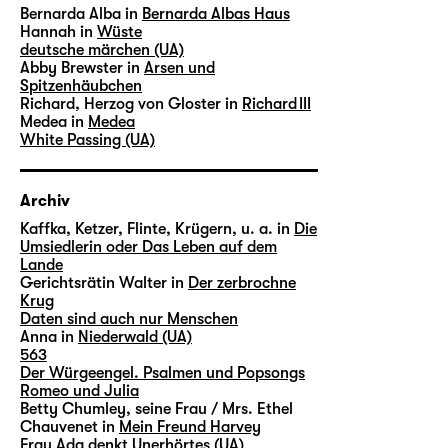
Bernarda Alba in
Bernarda Albas Haus
Hannah in
Wüste
deutsche märchen (UA)
Abby Brewster in
Arsen und
Spitzenhäubchen
Richard, Herzog von Gloster in
Richard III
Medea in
Medea
White Passing (UA)
Archiv
Kaffka, Ketzer, Flinte, Krügern, u. a. in
Die
Umsiedlerin oder Das Leben auf dem
Lande
Gerichtsrätin Walter in
Der zerbrochne
Krug
Daten sind auch nur Menschen
Anna in
Niederwald (UA)
563
Der Würgeengel. Psalmen und Popsongs
Romeo und Julia
Betty Chumley, seine Frau / Mrs. Ethel
Chauvenet in
Mein Freund Harvey
Frau Ada denkt Unerhörtes (UA)