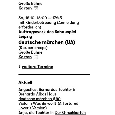
Große Bühne
Karten
So, 18.10. 16:00 — 17:45
mit Kinderbetreuung (Anmeldung
erforderlich)
Auftragswerk des Schauspiel
Leipzig
deutsche märchen (UA)
(& super creeps)
Große Bühne
Karten
weitere Termine
Aktuell
Angustias, Bernardas Tochter in
Bernarda Albas Haus
deutsche märchen (UA)
Viola in
Was ihr wollt (A Tortured
Lover’s Version)
Anja, die Tochter in
Der Girschkarten