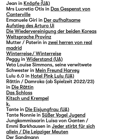
Jean in
Knöpfe (UA)
Mrs Lucretia Otis in
Das Gespenst von
Canterville
Emanuele Giri in
Der aufhaltsame
Aufstieg des Arturo Ui
Die Wiedervereinigung der beiden Koreas
Weltsprache Provinz
Mutter / Paterin in
zwei herren von real
madrid
Winterreise / Winterreise
Peggy in
Widerstand (UA)
Veta Louise Simmons, seine verwitwete
Schwester in
Mein Freund Harvey
Lulu 6.0 in
Hotel Pink Lulu (UA)
Rättin / Damroka (ab Spielzeit 2022/23)
in
Die Rättin
Das Schloss
Kitsch und Krempel
k.
Tante in
Die Eisjungfrau (UA)
Tante Nonnie in
Süßer Vogel Jugend
Jungkommissarin Luisa von Ganten /
Emmi Barkhausen in
Jeder stirbt für sich
allein / Die Leipziger Meuten
Der Sandmann