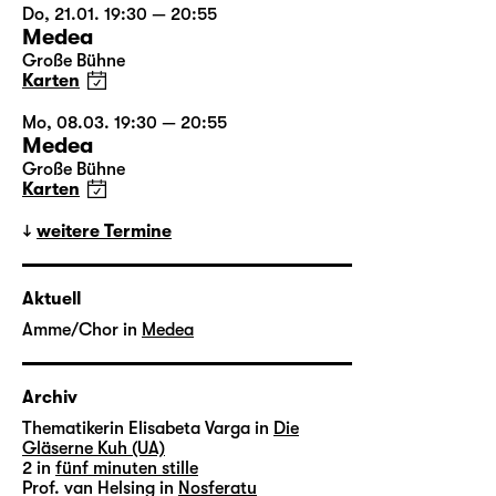
Do, 21.01. 19:30 — 20:55
Medea
Große Bühne
Karten
Mo, 08.03. 19:30 — 20:55
Medea
Große Bühne
Karten
weitere Termine
Aktuell
Amme/Chor in
Medea
Archiv
Thematikerin Elisabeta Varga in
Die
Gläserne Kuh (UA)
2 in
fünf minuten stille
Prof. van Helsing in
Nosferatu