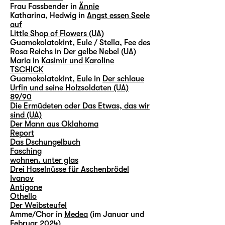
Frau Fassbender in
Ännie
Katharina, Hedwig in
Angst essen Seele
auf
Little Shop of Flowers (UA)
Guamokolatokint, Eule / Stella, Fee des
Rosa Reichs in
Der gelbe Nebel (UA)
Maria in
Kasimir und Karoline
TSCHICK
Guamokolatokint, Eule in
Der schlaue
Urfin und seine Holzsoldaten (UA)
89/90
Die Ermüdeten oder Das Etwas, das wir
sind (UA)
Der Mann aus Oklahoma
Report
Das Dschungelbuch
Fasching
wohnen. unter glas
Drei Haselnüsse für Aschenbrödel
Ivanov
Antigone
Othello
Der Weibsteufel
Amme/Chor in
Medea
(im Januar und
Februar 2024)