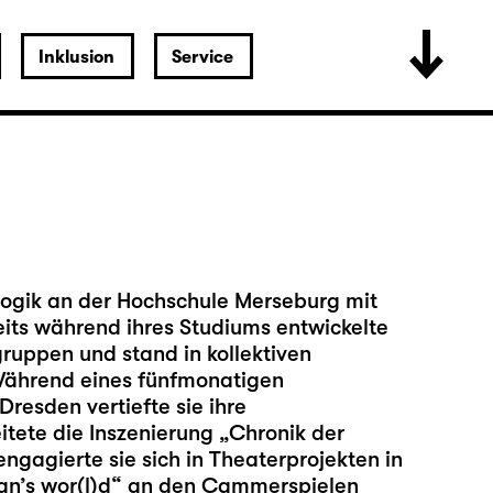
Inklusion
Service
gogik an der Hochschule Merseburg mit
its während ihres Studiums entwickelte
gruppen und stand in kollektiven
Während eines fünfmonatigen
resden vertiefte sie ihre
tete die Inszenierung „Chronik der
gagierte sie sich in Theaterprojekten in
 man’s wor(l)d“ an den Cammerspielen