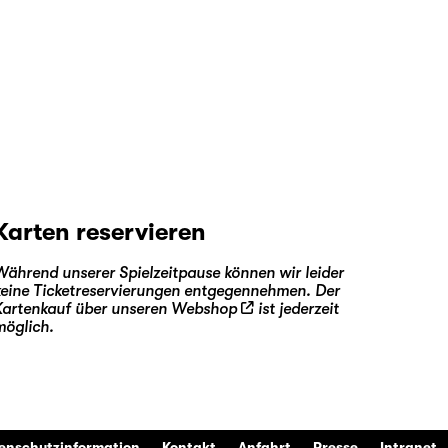
Karten reservieren
Während unserer Spielzeitpause können wir leider
keine Ticketreservierungen entgegennehmen. Der
Kartenkauf über unseren
Webshop
ist jederzeit
möglich.
enschutzinformation
Kontakt
Anfahrt
Presse
Intranet