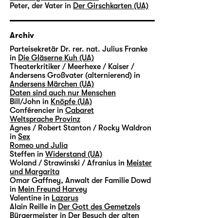
Peter, der Vater in
Der Girschkarten (UA)
Archiv
Parteisekretär Dr. rer. nat. Julius Franke
in
Die Gläserne Kuh (UA)
Theaterkritiker / Meerhexe / Kaiser /
Andersens Großvater (alternierend) in
Andersens Märchen (UA)
Daten sind auch nur Menschen
Bill/John in
Knöpfe (UA)
Conférencier in
Cabaret
Weltsprache Provinz
Agnes / Robert Stanton / Rocky Waldron
in
Sex
Romeo und Julia
Steffen in
Widerstand (UA)
Woland / Strawinski / Afranius in
Meister
und Margarita
Omar Gaffney, Anwalt der Familie Dowd
in
Mein Freund Harvey
Valentine in
Lazarus
Alain Reille in
Der Gott des Gemetzels
Bürgermeister in
Der Besuch der alten