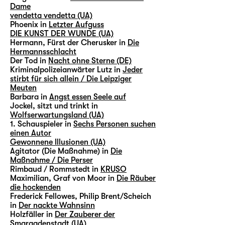
Dame
vendetta vendetta (UA)
Phoenix in
Letzter Aufguss
DIE KUNST DER WUNDE (UA)
Hermann, Fürst der Cherusker in
Die
Hermannsschlacht
Der Tod in
Nacht ohne Sterne (DE)
Kriminalpolizeianwärter Lutz in
Jeder
stirbt für sich allein / Die Leipziger
Meuten
Barbara in
Angst essen Seele auf
Jockel, sitzt und trinkt in
Wolfserwartungsland (UA)
1. Schauspieler in
Sechs Personen suchen
einen Autor
Gewonnene Illusionen (UA)
Agitator (Die Maßnahme) in
Die
Maßnahme / Die Perser
Rimbaud / Rommstedt in
KRUSO
Maximilian, Graf von Moor in
Die Räuber
die hockenden
Frederick Fellowes, Philip Brent/Scheich
in
Der nackte Wahnsinn
Holzfäller in
Der Zauberer der
Smaragdenstadt (UA)