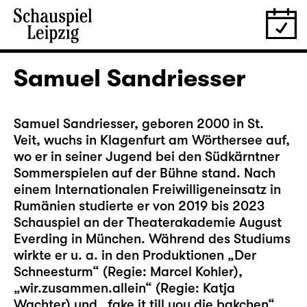
Samuel Sandriesser
Samuel Sandriesser, geboren 2000 in St.
Veit, wuchs in Klagenfurt am Wörthersee auf,
wo er in seiner Jugend bei den Südkärntner
Sommerspielen auf der Bühne stand. Nach
einem Internationalen Freiwilligeneinsatz in
Rumänien studierte er von 2019 bis 2023
Schauspiel an der Theaterakademie August
Everding in München. Während des Studiums
wirkte er u. a. in den Produktionen „Der
Schneesturm“ (Regie: Marcel Kohler),
„wir.zusammen.allein“ (Regie: Katja
Wachter) und „fake it till you die bakchen“