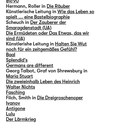
89/90
Hermann, Roller in
Die Räuber
Künstlerische Leitung in
Wie das Leben so
spielt ... eine Bastelbiographie
Scheuch in
Der Zauberer der
Smaragdenstadt (UA)
Die Ermüdeten oder Das Etwas, das wir
sind (UA)
Künstlerishe Leitung in
Halten Sie Wut
noch für ein zeitgemäßes Gefühl?
Baal
Splendid’s
Germans are different
Georg Talbot, Graf von Shrewsbury in
Maria Stuart
Die zweieinhalb Leben des Heinrich
Walter Nichts
Fasching
Filch, Smith in
Die Dreigroschenoper
Ivanov
Antigone
Lulu
Der Lärmkrieg