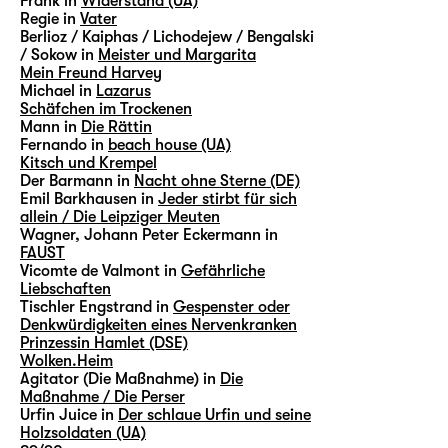
Frank in
Widerstand (UA)
Regie in
Vater
Berlioz / Kaiphas / Lichodejew / Bengalski
/ Sokow in
Meister und Margarita
Mein Freund Harvey
Michael in
Lazarus
Schäfchen im Trockenen
Mann in
Die Rättin
Fernando in
beach house (UA)
Kitsch und Krempel
Der Barmann in
Nacht ohne Sterne (DE)
Emil Barkhausen in
Jeder stirbt für sich
allein / Die Leipziger Meuten
Wagner, Johann Peter Eckermann in
FAUST
Vicomte de Valmont in
Gefährliche
Liebschaften
Tischler Engstrand in
Gespenster oder
Denkwürdigkeiten eines Nervenkranken
Prinzessin Hamlet (DSE)
Wolken.Heim
Agitator (Die Maßnahme) in
Die
Maßnahme / Die Perser
Urfin Juice in
Der schlaue Urfin und seine
Holzsoldaten (UA)