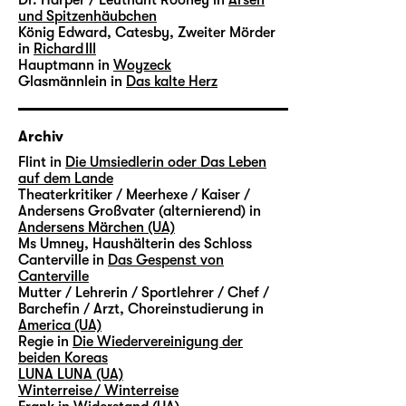
und Spitzenhäubchen
König Edward, Catesby, Zweiter Mörder
in
Richard III
Hauptmann in
Woyzeck
Glasmännlein in
Das kalte Herz
Archiv
Flint in
Die Umsiedlerin oder Das Leben
auf dem Lande
Theaterkritiker / Meerhexe / Kaiser /
Andersens Großvater (alternierend) in
Andersens Märchen (UA)
Ms Umney, Haushälterin des Schloss
Canterville in
Das Gespenst von
Canterville
Mutter / Lehrerin / Sportlehrer / Chef /
Barchefin / Arzt, Choreinstudierung in
America (UA)
Regie in
Die Wiedervereinigung der
beiden Koreas
LUNA LUNA (UA)
Winterreise / Winterreise