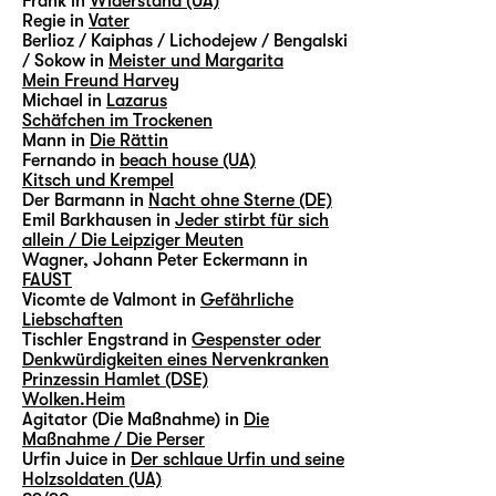
Frank in
Widerstand (UA)
Regie in
Vater
Berlioz / Kaiphas / Lichodejew / Bengalski
/ Sokow in
Meister und Margarita
Mein Freund Harvey
Michael in
Lazarus
Schäfchen im Trockenen
Mann in
Die Rättin
Fernando in
beach house (UA)
Kitsch und Krempel
Der Barmann in
Nacht ohne Sterne (DE)
Emil Barkhausen in
Jeder stirbt für sich
allein / Die Leipziger Meuten
Wagner, Johann Peter Eckermann in
FAUST
Vicomte de Valmont in
Gefährliche
Liebschaften
Tischler Engstrand in
Gespenster oder
Denkwürdigkeiten eines Nervenkranken
Prinzessin Hamlet (DSE)
Wolken.Heim
Agitator (Die Maßnahme) in
Die
Maßnahme / Die Perser
Urfin Juice in
Der schlaue Urfin und seine
Holzsoldaten (UA)