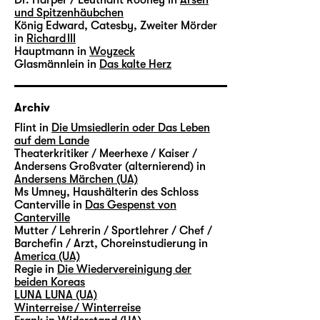
und Spitzenhäubchen
König Edward, Catesby, Zweiter Mörder
in
Richard III
Hauptmann in
Woyzeck
Glasmännlein in
Das kalte Herz
Archiv
Flint in
Die Umsiedlerin oder Das Leben
auf dem Lande
Theaterkritiker / Meerhexe / Kaiser /
Andersens Großvater (alternierend) in
Andersens Märchen (UA)
Ms Umney, Haushälterin des Schloss
Canterville in
Das Gespenst von
Canterville
Mutter / Lehrerin / Sportlehrer / Chef /
Barchefin / Arzt, Choreinstudierung in
America (UA)
Regie in
Die Wiedervereinigung der
beiden Koreas
LUNA LUNA (UA)
Winterreise / Winterreise