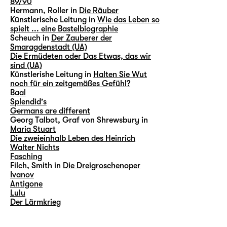
89/90
Hermann, Roller in
Die Räuber
Künstlerische Leitung in
Wie das Leben so
spielt ... eine Bastelbiographie
Scheuch in
Der Zauberer der
Smaragdenstadt (UA)
Die Ermüdeten oder Das Etwas, das wir
sind (UA)
Künstlerishe Leitung in
Halten Sie Wut
noch für ein zeitgemäßes Gefühl?
Baal
Splendid’s
Germans are different
Georg Talbot, Graf von Shrewsbury in
Maria Stuart
Die zweieinhalb Leben des Heinrich
Walter Nichts
Fasching
Filch, Smith in
Die Dreigroschenoper
Ivanov
Antigone
Lulu
Der Lärmkrieg